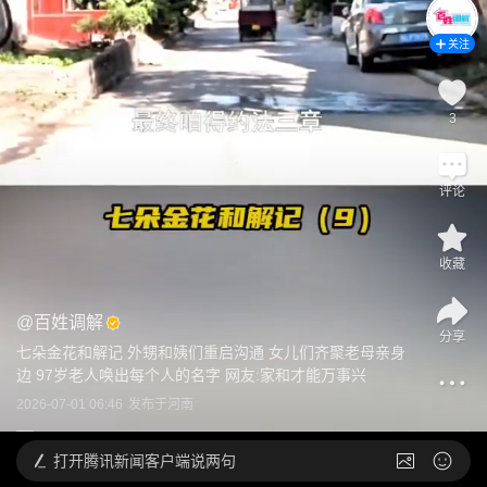
关注
3
评论
收藏
@
百姓调解
分享
七朵金花和解记 外甥和姨们重启沟通 女儿们齐聚老母亲身
边 97岁老人唤出每个人的名字 网友:家和才能万事兴
2026-07-01 06:46
发布于
河南
打开
腾讯新闻客户端说两句