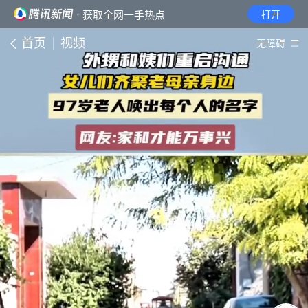
· 获取全网一手热点
打开
首页
视频
无障碍