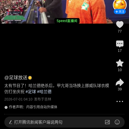
关注
77
17
10
@
足球放送
太有节目了！哈兰德绝杀后，甲亢哥当场换上挪威队球衣模
39
仿打坐庆祝
 #
足球
 #
哈兰德
2026-07-01 04:10
发布于
吉林
作者声明：内容引用自站外媒体
打开
腾讯新闻客户端说两句