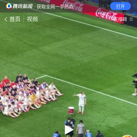
· 获取全网一手热点
打开
首页
视频
无障碍