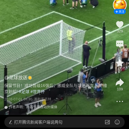
关注
329
66
50
@
足球放送
保留节目！成功晋级16强后，挪威全队与球迷再次上演“维
109
京划船”
 #
足球
 #
世界杯
2026-07-01 04:05
发布于
吉林
作者声明：内容引用自站外媒体
打开
腾讯新闻客户端说两句