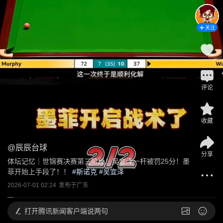
关注
评论
收藏
@
辰辰台球
分享
体坛记忆｜世锦赛决赛第三阶段！吴宜泽一杆被罚25分！墨
菲开始上手段了！！
 #
斯诺克
 #
吴宜泽
2026-07-01 02:24
发布于
广东
打开
腾讯新闻客户端说两句