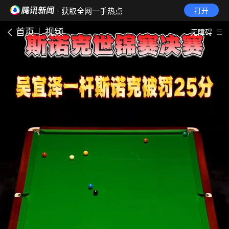
· 获取全网一手热点
打开
首页
视频
无障碍