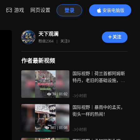
游戏
网页设置
登录
安装电脑版
内容更精彩
天下观澜
关注
粉丝
2364
|
关注
0
作者最新视频
国际视野｜荷兰首都阿姆斯
特丹，老旧的基础设施，大
家觉得像发达国家吗？
39
|
01:02
-3小时前
国际视野｜暴雨中的孟买，
街头一样的热闹！
381
|
01:08
-3小时前