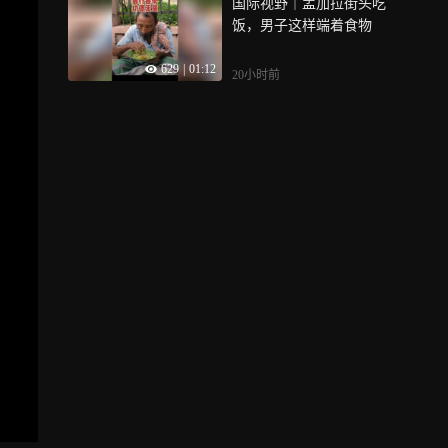
国际视野｜孟加拉街头吃
饭，男子这样端着食物
629
|
01:12
20小时前