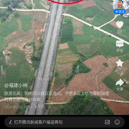
关注
13
评论
3
@
福建小林
分享
旅游见闻：明明可以绕过这座山，宁愿多花上亿也要挖隧道
的真正原因是什么呢
2026-07-01 01:18
发布于
广东
打开
腾讯新闻客户端说两句