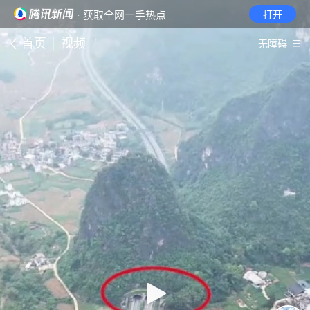
· 获取全网一手热点
打开
首页
视频
无障碍