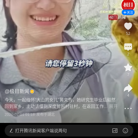
关注
52
2
7
@
极目新闻
4
今天，一起缅怀“大山的女儿”黄文秀，她研究生毕业后毅然
回到家乡，主动请缨到深度贫困村驻村，在返回工作...
展开
2026-07-01 01:18
发布于
湖北
打开
腾讯新闻客户端说两句