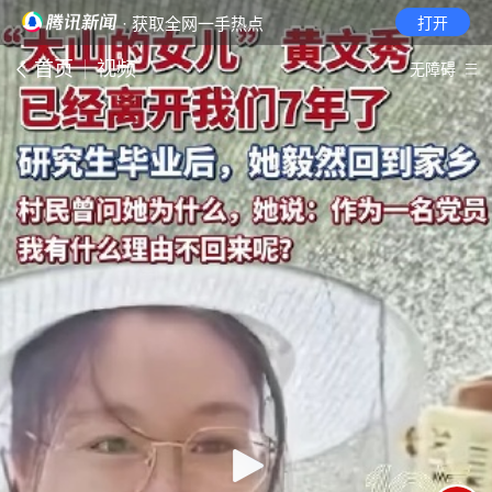
· 获取全网一手热点
打开
首页
视频
无障碍