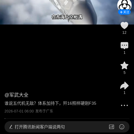
关注
12
1
5
1
@
军武大全
谁说五代机无敌？体系加持下，歼16照样硬刚F35
2026-07-01 06:00
发布于
广东
打开
腾讯新闻客户端说两句