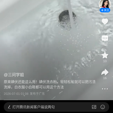
关注
11
评论
10
@
三问学姐
16
原来碘伏还能这么用！碘伏洗衣粉，轻轻松松就可以把污渍
洗掉，白衣服小白鞋都可以用这个方法
2026-07-01 01:08
发布于
广东
打开
腾讯新闻客户端说两句