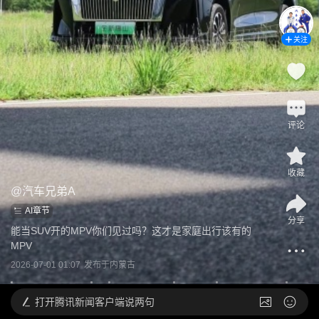
关注
评论
收藏
@
汽车兄弟A
AI章节
分享
能当SUV开的MPV你们见过吗？这才是家庭出行该有的
MPV
2026-07-01 01:07
发布于
内蒙古
打开
腾讯新闻客户端说两句