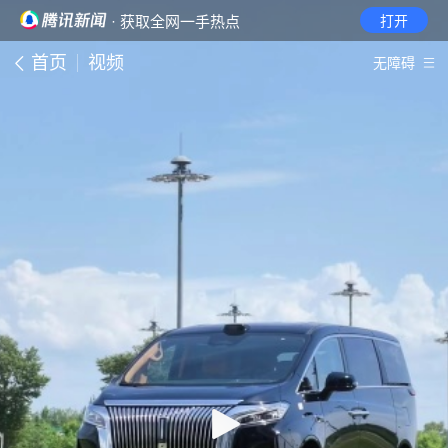
· 获取全网一手热点
打开
首页
视频
无障碍