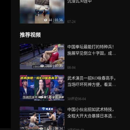
沉浸式30连中
44
|
01:56
07-24
推荐视频
中国拳坛最能打的特种兵！
施展罕见倒立十字固，成功
完成逆境反转｜体坛记忆
7899
|
07:35
08-04
武术演员一招KO咏春高手，
当场吓坏死神方便，看呆王
洪祥｜体坛记忆
6.5万
|
01:43
50评论
08-04
中国小伙出招如武术特技，
全程大开大合暴揍日本选
手，过程太爽了｜体坛记忆
1.4万
|
08:34