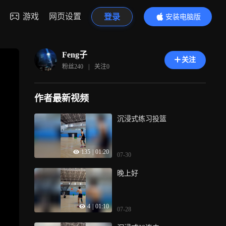
游戏
网页设置
登录
安装电脑版
内容更精彩
Feng子
关注
粉丝
240
|
关注
0
作者最新视频
沉浸式练习投篮
135
|
01:20
07-30
晚上好
4
|
01:10
07-28