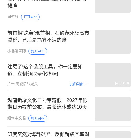
摊牌
国迹线
打开APP
前首相“炮轰”现首相：石破茂死磕高市
减税，背后是笔算不清的账
小北聊国际
打开APP
注意了!这个选股工具，你一定要知
道，立刻领取量化指标!
00:18
广告
高能情绪龙头
了解详情
越南新增文化日为带薪假！2027年假
期日历提前公布，最长连休或达10天
缅甸中文君
打开APP
印度突然对华“松绑”，反倾销驳回率飙