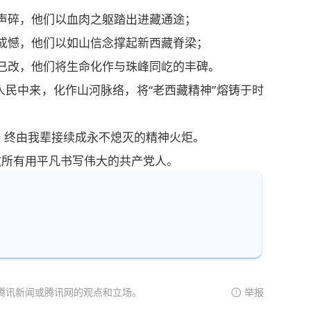
蹄声碎，他们以血肉之躯踏出进藏通途；
情成憾，他们以如山信念撑起新西藏脊梁；
音已改，他们将生命化作与珠峰同屹的丰碑。
民中来，化作山河脉络，将“老西藏精神”熔铸于时
，终由我辈接续成永不熄灭的精神火炬。
敬所有用平凡书写伟大的共产党人。
腾讯新闻或腾讯网的观点和立场。
举报