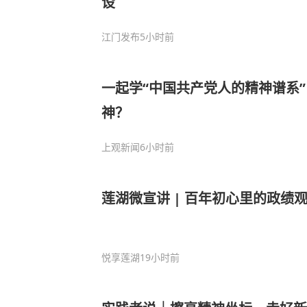
设
江门发布
5小时前
一起学“中国共产党人的精神谱系” 
神？
上观新闻
6小时前
莲湖微宣讲 | 百年初心里的政绩
悦享莲湖
19小时前