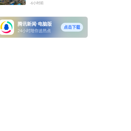
建纪实：重建的是家园 温暖
-6小时前
的是人心
腾讯新闻·电脑版
点击下载
24小时陪你追热点