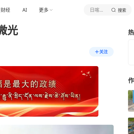
财经
AI
更多
日喀则报社新媒体
搜索
微光
热
关注
作