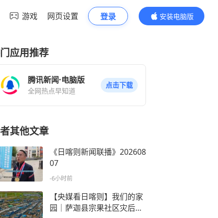
游戏
网页设置
登录
安装电脑版
内容更精彩
门应用推荐
腾讯新闻·电脑版
点击下载
全网热点早知道
者其他文章
《日喀则新闻联播》202608
07
-6小时前
【央媒看日喀则】我们的家
园｜萨迦县宗果社区灾后重