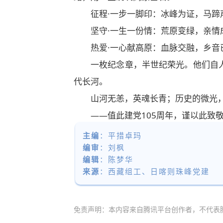
征程·一步一脚印：冰峰为证，马
坚守·一生一份情：荒原变绿，亲
热爱·一心献高原：血脉交融，乡
一枚纪念章，半世纪荣光。他们自人
代长河。
山河无恙，英魂长青；历史的微光
——值此建党105周年，谨以此致
主编
：平措卓玛
编审
：刘枫
编辑
：陈梦华
来源
：
西藏组工、日喀则珠峰党建
免责声明：本内容来自腾讯平台创作者，不代表