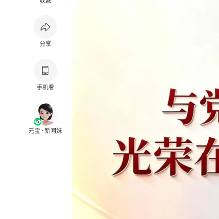
收藏
分享
手机看
元宝 · 新闻妹