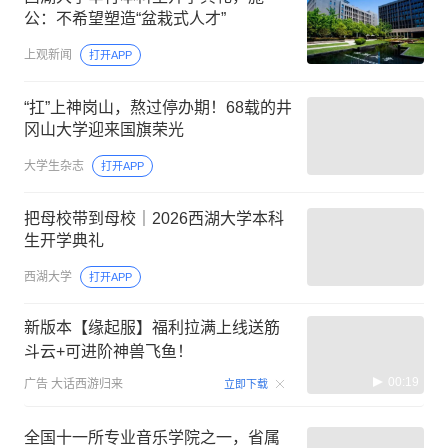
公：不希望塑造“盆栽式人才”
上观新闻
打开APP
“扛”上神岗山，熬过停办期！68载的井
冈山大学迎来国旗荣光
大学生杂志
打开APP
把母校带到母校｜2026西湖大学本科
生开学典礼
西湖大学
打开APP
新版本【缘起服】福利拉满上线送筋
斗云+可进阶神兽飞鱼！
00:19
广告
大话西游归来
立即下载
全国十一所专业音乐学院之一，省属