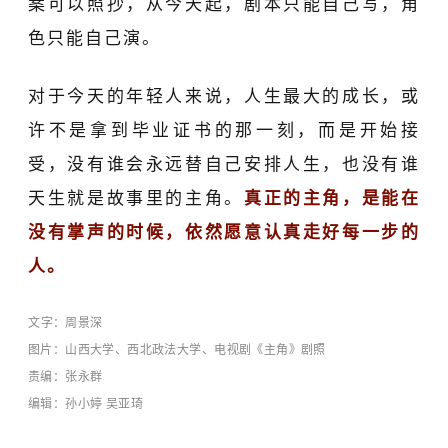
案可以照抄，从今天起，剧本只能自己写，角
色只能自己演。
对于今天的年轻人来说，人生最大的成长，或
许不是
拿到
毕业证书
的
那一刻，而是开始接
受，没有谁会永远替自己安排人生，也没有谁
天生就是故事里的主角。
真正的主角，是能在
没有掌声的时候，依然愿意认真走好每一步的
人。
文
字
：
周景深
图片：山西大学、西北政法大学、电视剧《主角》剧照
责编：张永群
编辑：孙小婷 吴亚琦