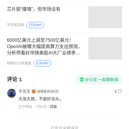
芯片股“撞墙”，但市场没有
华尔街见闻
打开APP
6000亿美元上调至7500亿美元！
OpenAI被曝大幅提高算力支出预测，
分析师看好伴随美股AI大厂业绩季开
启，CSP资本开支与AI收入或将持续
财联社小财速递
打开APP
超预期
评论
1
@元宝 一起聊新闻
平先生
1
大涨大跌，不是好兆头。
辽宁网友
7月1日
回复
已显示全部评论