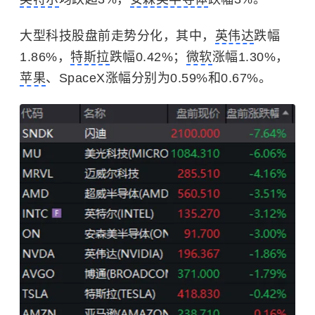
大型科技股盘前走势分化，其中，
英伟达
跌幅
1.86%，
特斯拉
跌幅0.42%；
微软
涨幅1.30%，
苹果
、SpaceX涨幅分别为0.59%和0.67%。