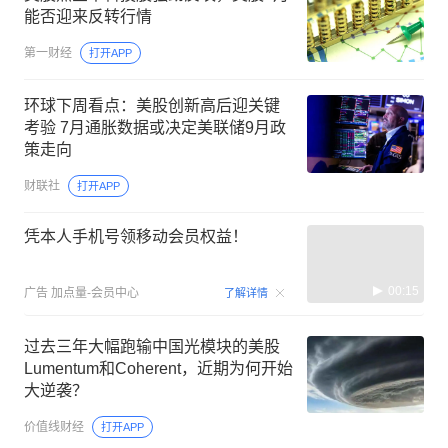
能否迎来反转行情
第一财经
打开APP
环球下周看点：美股创新高后迎关键
考验 7月通胀数据或决定美联储9月政
策走向
财联社
打开APP
凭本人手机号领移动会员权益！
00:15
广告
加点量-会员中心
了解详情
过去三年大幅跑输中国光模块的美股
Lumentum和Coherent，近期为何开始
大逆袭？
价值线财经
打开APP