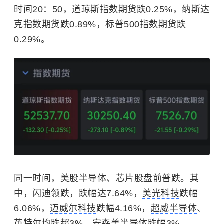
时间20：50，道琼斯指数期货跌0.25%，纳斯达
克指数期货跌0.89%，标普500指数期货跌
0.29%。
同一时间，美股
半导体
、芯片股盘前普跌。其
中，闪迪领跌，跌幅达7.64%，
美光科技
跌幅
6.06%，
迈威尔科技
跌幅4.16%，
超威半导体
、
英特尔
均跌超3%，
安森美半导体
跌幅3%。