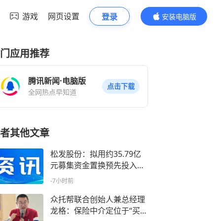
游戏
网页设置
登录
安装电脑版
内容更精彩
门应用推荐
腾讯新闻·电脑版
点击下载
全网热点早知道
者其他文章
松发股份：拟用约35.79亿
元募集资金置换预先投入自
筹资金
-7小时前
众托帮联合创始人兼总经理
龙格：保险中介定位于“买方