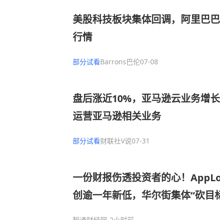
美股科技板块集体回调，阿里巴巴
行情
部分试看
Barrons巴伦
07-08
盘后涨近10%，亚马逊云业务增
运营亚马逊相关业务
部分试看
财联社V说
07-31
一份财报伤透投资者的心！AppLo
创逾一年新低，华尔街集体“砍目
智通财经网
-2小时前