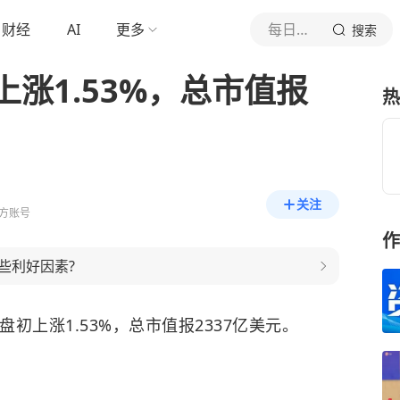
财经
AI
更多
每日经济新闻
搜索
涨1.53%，总市值报
热
关注
方账号
作
些利好因素?
盘初上涨1.53%，总市值报2337亿美元。