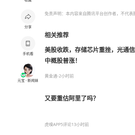
收藏
免责声明：本内容来自腾讯平台创作者，不代表
分享
相关推荐
美股收跌，存储芯片重挫，光通信
手机看
中概股普涨！
黄金通
-2小时前
元宝 · 新闻妹
又要重估阿里了吗？
虎嗅APP
5评论
13小时前