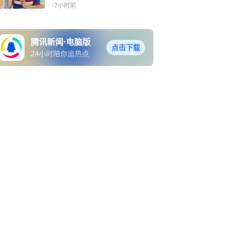
顾问”，合规标准应比险企更
-7小时前
严
腾讯新闻·电脑版
点击下载
24小时陪你追热点