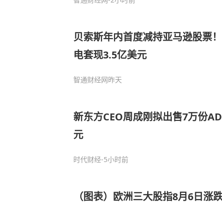
贝索斯年内首度减持亚马逊股票！
电套现3.5亿美元
智通财经网
昨天
新东方CEO周成刚拟出售7万份AD
元
时代财经
-5小时前
（图表）欧洲三大股指8月6日涨