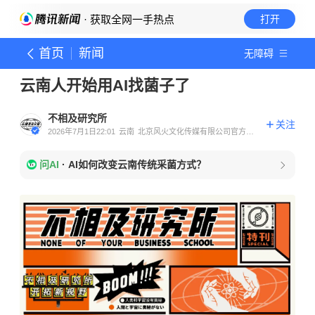
· 获取全网一手热点
打开
首页
新闻
无障碍
云南人开始用AI找菌子了
不相及研究所
关注
2026年7月1日22:01
云南
北京风火文化传媒有限公司官方账
号
问AI
·
AI如何改变云南传统采菌方式？