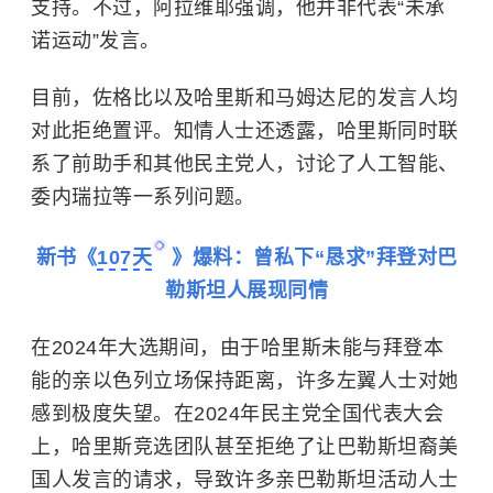
支持。不过，阿拉维耶强调，他并非代表“未承
诺运动”发言。
目前，佐格比以及哈里斯和马姆达尼的发言人均
对此拒绝置评。知情人士还透露，哈里斯同时联
系了前助手和其他民主党人，讨论了人工智能、
委内瑞拉
等一系列问题。
新书《
107天
》爆料：曾私下“恳求”拜登对巴
勒斯坦人展现同情
在2024年大选期间，由于哈里斯未能与拜登本
能的亲以色列立场保持距离，许多左翼人士对她
感到极度失望。在2024年民主党全国代表大会
上，哈里斯竞选团队甚至拒绝了让巴勒斯坦裔美
国人发言的请求，导致许多亲巴勒斯坦活动人士