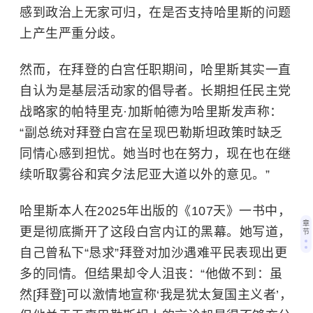
感到政治上无家可归，在是否支持哈里斯的问题
上产生严重分歧。
然而，在拜登的白宫任职期间，哈里斯其实一直
自认为是基层活动家的倡导者。长期担任民主党
战略家的帕特里克·加斯帕德为哈里斯发声称：
“副总统对拜登白宫在呈现巴勒斯坦政策时缺乏
同情心感到担忧。她当时也在努力，现在也在继
续听取雾谷和宾夕法尼亚大道以外的意见。”
哈里斯本人在2025年出版的《107天》一书中，
章
更是彻底撕开了这段白宫内讧的黑幕。
她写道，
节
自己曾私下“恳求”拜登对加沙遇难平民表现出更
多的同情。但结果却令人沮丧：“他做不到：虽
然[拜登]可以激情地宣称‘我是犹太复国主义者’，