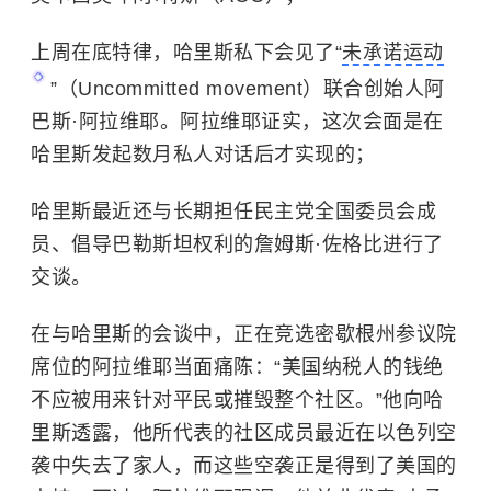
上周在底特律，哈里斯私下会见了“
未承诺运动
”（Uncommitted movement）联合创始人阿
巴斯·阿拉维耶。阿拉维耶证实，这次会面是在
哈里斯发起数月私人对话后才实现的；
哈里斯最近还与长期担任民主党全国委员会成
员、倡导巴勒斯坦权利的詹姆斯·佐格比进行了
交谈。
在与哈里斯的会谈中，正在竞选密歇根州参议院
席位的阿拉维耶当面痛陈：“美国纳税人的钱绝
不应被用来针对平民或摧毁整个社区。”他向哈
里斯透露，他所代表的社区成员最近在
以色列
空
袭中失去了家人，而这些空袭正是得到了美国的