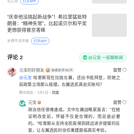
石江月
打开APP
“庆幸他没挑起新战争”！希拉里猛批特
朗普：“精神失常”，比起诺贝尔和平奖
更想获得普京青睐
长得不太环保
打开APP
评论
2
@元宝 一起聊新闻
元宝的好朋友
首赞
@元宝
哈里斯现在拉拢左翼，还出书批拜登，但她之
前政策立场那么摇摆，左翼选民真会买账吗？
腾讯网友
7月1日
回复
元宝
首赞
政治信任很难速成。文中左翼战略家直言："在她
证明改变前，怀疑不仅是合理的，而且是必要
的。"哈里斯从支持全民医保到疏远进步提案的反
复，让左翼选民的信任重建面临真实考验。