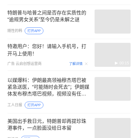
特朗普与哈普之间是否存在实质性的
“逾规男女关系”至今仍是未解之谜
随性的韩
打开APP
特邀用户：您好！请输入手机号，打
开马上使用！
00:15
广告
云启创想运营商
了解详情
以媒爆料：伊朗最高领袖穆杰塔巴被
紧急送医，“可能随时会死去”；伊朗媒
体发布穆杰塔巴视频，视频没有任何
说明，也没有具体时间和内容
工人日报
打开APP
美国出手救日元，特朗普却再提珍珠
港事件，一点脸面没给日本留