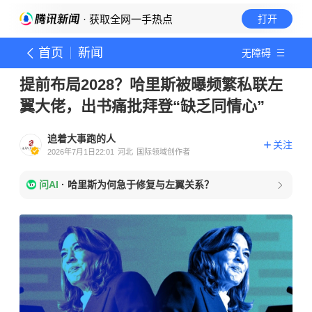
· 获取全网一手热点
打开
首页
新闻
无障碍
提前布局2028？哈里斯被曝频繁私联左
翼大佬，出书痛批拜登“缺乏同情心”
追着大事跑的人
关注
2026年7月1日22:01
河北
国际领域创作者
问AI
·
哈里斯为何急于修复与左翼关系？