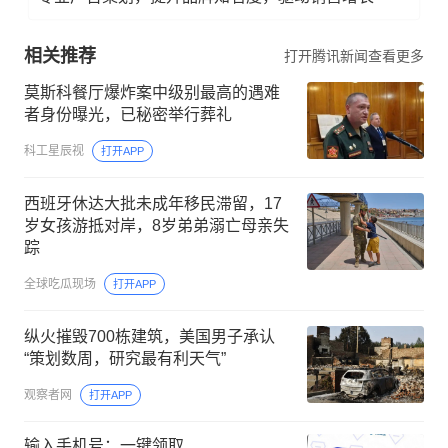
相关推荐
打开腾讯新闻查看更多
莫斯科餐厅爆炸案中级别最高的遇难
者身份曝光，已秘密举行葬礼
科工星辰视
打开APP
西班牙休达大批未成年移民滞留，17
岁女孩游抵对岸，8岁弟弟溺亡母亲失
踪
全球吃瓜现场
打开APP
纵火摧毁700栋建筑，美国男子承认
“策划数周，研究最有利天气”
观察者网
打开APP
输入手机号：一键领取