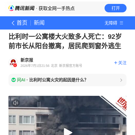
· 获取全网一手热点
打开
首页
新闻
无障碍
比利时一公寓楼大火致多人死亡：92岁
前市长从阳台撤离，居民爬到窗外逃生
新京报
关注
2026年7月1日21:56
北京
新京报官方账号
问AI
·
比利时公寓火灾的起因是什么？