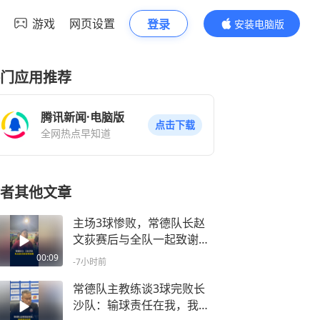
游戏
网页设置
登录
安装电脑版
内容更精彩
门应用推荐
腾讯新闻·电脑版
点击下载
全网热点早知道
者其他文章
主场3球惨败，常德队长赵
文荻赛后与全队一起致谢球
迷，脸上满是不甘与自责
00:09
-7小时前
常德队主教练谈3球完败长
沙队：输球责任在我，我们