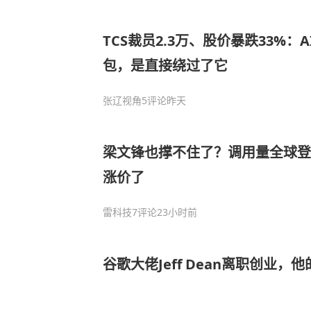
TCS裁员2.3万、股价暴跌33%：
包，是直接绕过了它
张辽视角
5评论
昨天
梁文锋也撑不住了？调用量全球登顶
涨价了
雷科技
7评论
23小时前
谷歌大佬Jeff Dean离职创业