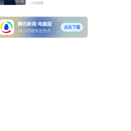
和对手确实不是一个级别
00:40
-7小时前
腾讯新闻·电脑版
点击下载
24小时陪你追热点