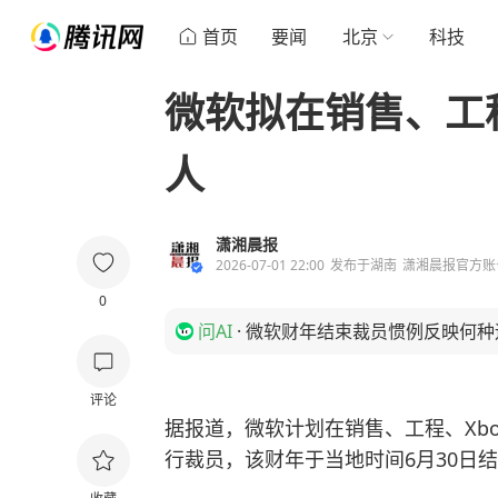
首页
要闻
北京
科技
微软拟在销售、工程
人
潇湘晨报
2026-07-01 22:00
发布于
湖南
潇湘晨报官方账
0
问AI
·
微软财年结束裁员惯例反映何种
评论
据报道，微软计划在销售、工程、Xb
行裁员，该财年于当地时间6月30日