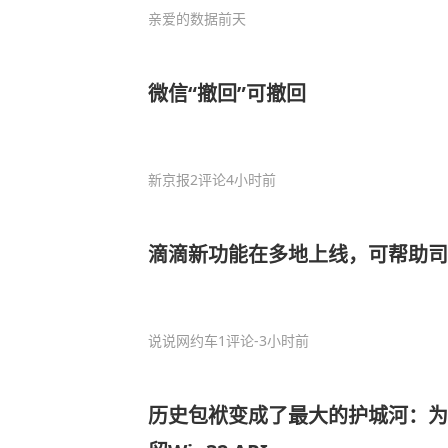
亲爱的数据
前天
微信“撤回”可撤回
新京报
2评论
4小时前
滴滴新功能在多地上线，可帮助司
说说网约车
1评论
-3小时前
历史包袱变成了最大的护城河：为什