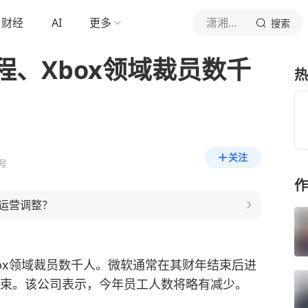
财经
AI
更多
潇湘晨报
搜索
、Xbox领域裁员数千
热
关注
号
作
运营调整？
ox领域裁员数千人。微软通常在其财年结束后进
结束。该公司表示，今年员工人数将略有减少。