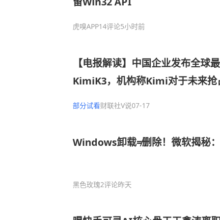
留Win32 API
虎嗅APP
14评论
5小时前
【电报解读】中国企业发布全球最
KimiK3，机构称Kimi对于未来抢占
ic市场具备优势，这家公司已接入Ki
部分试看
财联社V说
07-17
Windows卸载≠删除！微软揭
黑色玫瑰
2评论
昨天