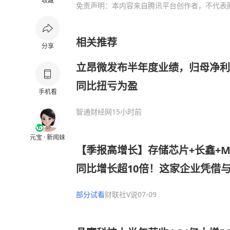
收藏
免责声明：本内容来自腾讯平台创作者，不代表
相关推荐
分享
立昂微发布半年度业绩，归母净利润8
同比扭亏为盈
手机看
智通财经网
15小时前
元宝 · 新闻妹
【季报高增长】存储芯片+长鑫+
同比增长超10倍！这家企业凭借
系，是少数几家在未来3年能够扩大
部分试看
财联社V说
07-09
之一，下半年将开启LPDDR5小