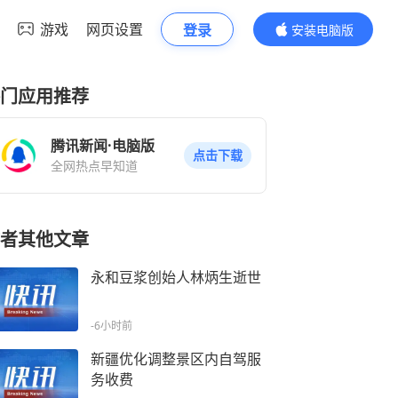
游戏
网页设置
登录
安装电脑版
内容更精彩
门应用推荐
腾讯新闻·电脑版
点击下载
全网热点早知道
者其他文章
永和豆浆创始人林炳生逝世
-6小时前
新疆优化调整景区内自驾服
务收费