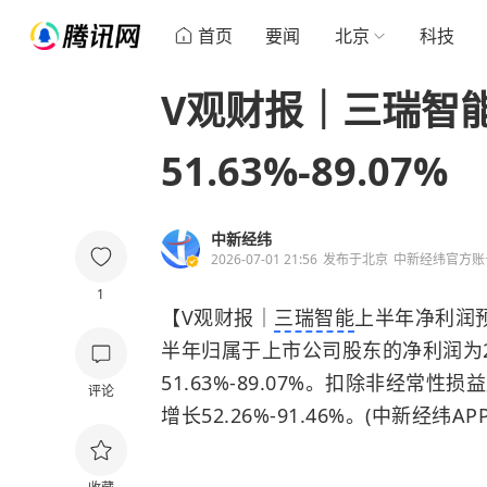
首页
要闻
北京
科技
V观财报｜三瑞智
51.63%-89.07%
中新经纬
2026-07-01 21:56
发布于
北京
中新经纬官方账
1
【V观财报｜
三瑞智能
上半年净利润预增
半年归属于上市公司股东的净利润为2.
51.63%-89.07%。扣除非经常性
评论
增长52.26%-91.46%。(中新经纬APP