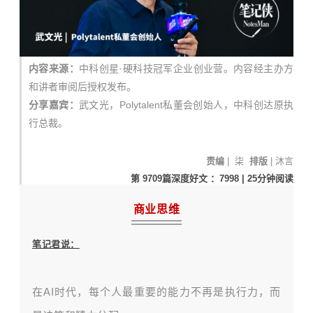
内容来源：
中科创星·硬科技冠军企业创业营。
内容经主办方
和讲者审阅后授权发布。
分享嘉宾：
武文光，Polytalent私董会创始人，中科创达原执
行总裁。
责编
| 柒
排版
| 沐言
第 9709
篇深度好文 ：7998
| 25分钟
阅读
商业思维
笔记君说：
在AI时代，每个人最重要的能力不再是执行力，而