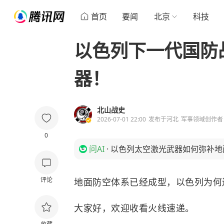
首页
要闻
北京
科技
以色列下一代国防
器！
北山战史
2026-07-01 22:00
发布于
河北
军事领域创作者
0
问AI
·
以色列太空激光武器如何弥补地
评论
地面防空体系已经成型，以色列为何
大家好，欢迎收看火线速递。