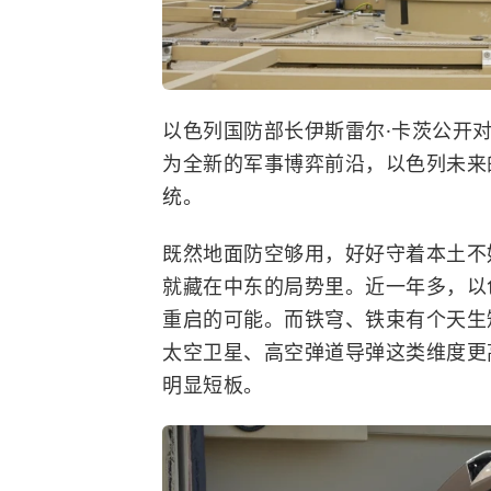
以色列
国防部长伊斯雷尔·卡茨公开
为全新的军事博弈前沿，以色列未来
统。
既然地面防空够用，好好守着本土不
就藏在
中东
的局势里。近一年多，以
重启的可能。而铁穹、铁束有个天生
太空卫星、高空弹道导弹这类维度更
明显短板。