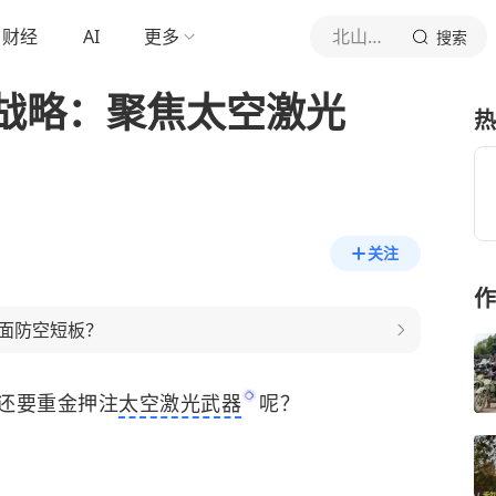
财经
AI
更多
北山战史
搜索
战略：聚焦太空激光
热
关注
作
面防空短板？
还要重金押注
太空激光武器
呢？