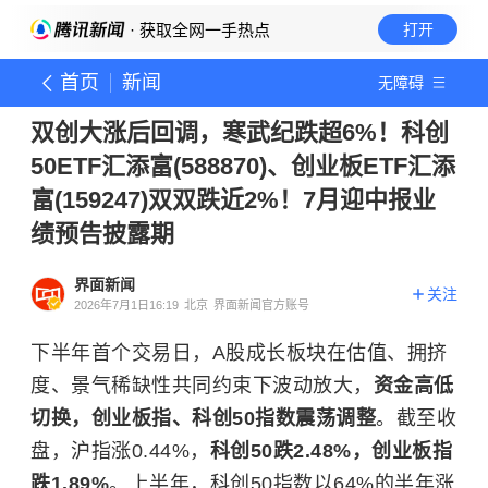
· 获取全网一手热点
打开
首页
新闻
无障碍
双创大涨后回调，寒武纪跌超6%！科创
50ETF汇添富(588870)、创业板ETF汇添
富(159247)双双跌近2%！7月迎中报业
绩预告披露期
界面新闻
关注
2026年7月1日16:19
北京
界面新闻官方账号
下半年首个交易日，A股成长板块在估值、拥挤
度、景气稀缺性共同约束下波动放大，
资金高低
切换，创业板指、科创50指数震荡调整
。截至收
盘，沪指涨0.44%，
科创50跌2.48%，创业板指
跌1.89%
。上半年，科创50指数以64%的半年涨