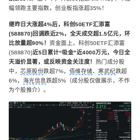
幅领跑主要指数，创业板指涨超35%！
继昨日大涨超4%后，科创50ETF汇添富
(588870)回调跌近2%，全天成交超1.5亿元，环
比放量超90%！
资金面上，科创50ETF汇添富
(588870)
近5日累计“吸金”近4000万元，今日全
天溢价显著，或反映资金关注度！
热门成分股
中，
芯原股份
跌超7%，
佰维存储
、
寒武纪
跌超
6%，
海光信息
跌超5%（成分股仅做展示，不作
为个股推介）。