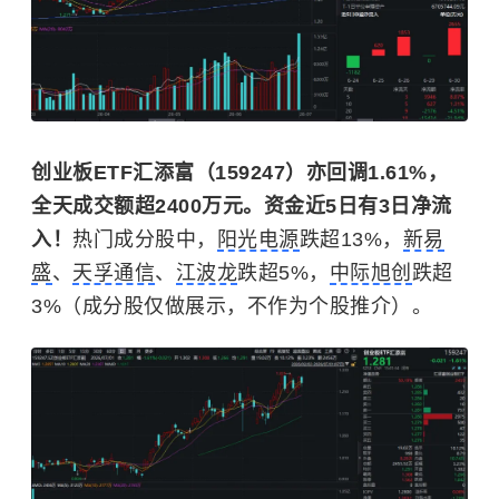
创业板ETF汇添富（159247）亦回调1.61%，
全天成交额超2400万元。资金近5日有3日净流
入！
热门成分股中，
阳光电源
跌超13%，
新易
盛
、
天孚通信
、
江波龙
跌超5%，
中际旭创
跌超
3%（成分股仅做展示，不作为个股推介）。