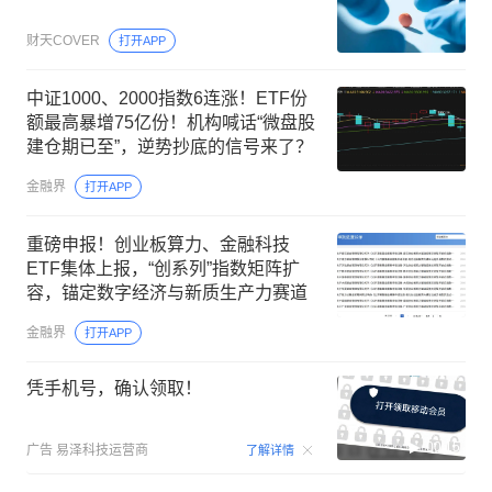
财天COVER
打开APP
中证1000、2000指数6连涨！ETF份
额最高暴增75亿份！机构喊话“微盘股
建仓期已至”，逆势抄底的信号来了？
金融界
打开APP
重磅申报！创业板算力、金融科技
ETF集体上报，“创系列”指数矩阵扩
容，锚定数字经济与新质生产力赛道
金融界
打开APP
凭手机号，确认领取！
00:15
广告
易泽科技运营商
了解详情