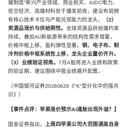
端制造”新兴产业领域，商业航天、AIDC电力、
低空经济、高端材料处于爆发前夜，建议布局拥
有核心技术卡位与产能兑现能力的龙头。
（2）
资源品涨价与供给刚性。
全球资源品供给端约束
持续，叠加AI/新能源带来的结构性需求增量，
价格中枢上移，盈利弹性显著。
铜、电子布、制
冷剂价格中枢系统性上移，龙头企业量价齐升。
（3）业绩验证视角。
7月A股将进入业绩和政策
的验证期，建议围绕中报业绩展开配置。
（中国银河证券20260629《“K”型分化中的强共
识》）
【事件点评：苹果涨价预示AI通胀出现外溢？】
国金证券指出，
上周四苹果公司大范围调高自身