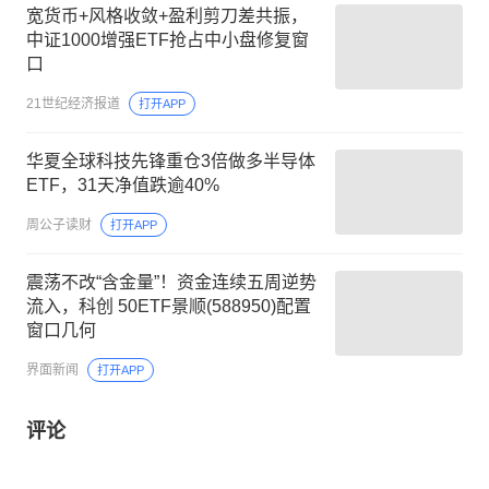
宽货币+风格收敛+盈利剪刀差共振，
中证1000增强ETF抢占中小盘修复窗
口
21世纪经济报道
打开APP
华夏全球科技先锋重仓3倍做多半导体
ETF，31天净值跌逾40%
周公子读财
打开APP
震荡不改“含金量”！资金连续五周逆势
流入，科创 50ETF景顺(588950)配置
窗口几何
界面新闻
打开APP
评论