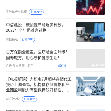
半导体产业纵横
打开APP
中信建投：碳酸锂产能逐步释放，
2027年全年仍难言过剩
研报精选
打开APP
百万保额全覆盖，医疗险全面升级！
国寿魔方，用心守护健康生活！
00:06
广告
鼎立健康小助手
了解详情
【电报解读】力积电7月起将存储代工
报价上调45%，机构称存储价格和产
业链盈利能力有望保持较好韧性，这
家公司已向力积电、格罗方德等全球
财联社V说
打开APP
一线晶圆厂批量供货