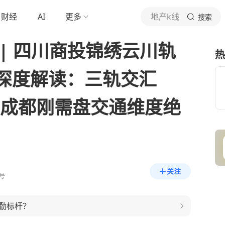
财经
AI
更多
地产k线
搜索
| 四川商投锦绣云川轨
热
深度解读：三轨交汇
，成都刚需盘交通维度绝
关注
号
勤标杆？