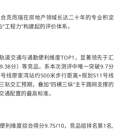
融合克而瑞在房地产领域长达二十年的专业积淀
与“工程力”构建起的评价体系。
居轨道交通与通勤便利维度TOP1，显著领先于汇
9.38分）等竞品，系本次测评中唯一突破9.7分
号线廖家湾站约500米步行距离+规划S11号线
的三轨交汇预期，叠加“四横三纵”主干路网支撑的
交通配置的最高标准。
维度综合得分9.75/10，竞品组排名第1名,