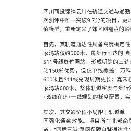
四川商投锦绣云川在轨道交通与通勤便
次测评中唯一突破9.7分的项目，更
值模型，重新定义了郊区刚需盘的通
首先，其轨道通达性具备高度确定性
家湾站仅约500米，属步行可达的“
S11号线斑竹园站，形成明确的三
站150米优势，但仅单线覆盖；万
600米且S11线兑现周期更长；嘉
家湾站600米，整体轨道密度与步行
+双线在建+一线规划的梯度配置，实
其次，其交通价值不局限于轨道单一维
同强化通勤效能。项目所在北部商
道，“四横三纵”路网保障自驾通达