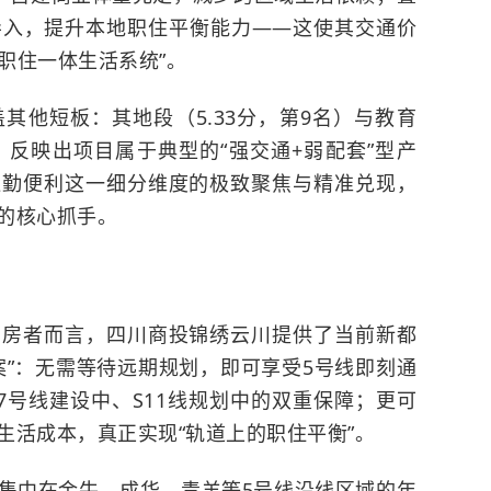
导入，提升本地职住平衡能力——这使其交通价
“职住一体生活系统”。
其他短板：其地段（5.33分，第9名）与教育
低，反映出项目属于典型的“强交通+弱配套”型产
通勤便利这一细分维度的极致聚焦与精准兑现，
的核心抓手。
购房者而言，四川商投锦绣云川提供了当前新都
案”：无需等待远期规划，即可享受5号线即刻通
7号线建设中、S11线规划中的双重保障；更可
生活成本，真正实现“轨道上的职住平衡”。
集中在金牛、成华、青羊等5号线沿线区域的年