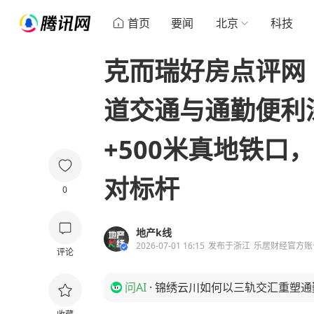
首页
要闻
北京
科技
克而瑞好房点评网 
道交通与通勤便利
+500米真地铁口
对标杆
0
地产k线
2026-07-01 16:15
发布于
浙江
乐居财经官方账
评论
问AI
·
锦绣云川如何以三轨交汇重塑通