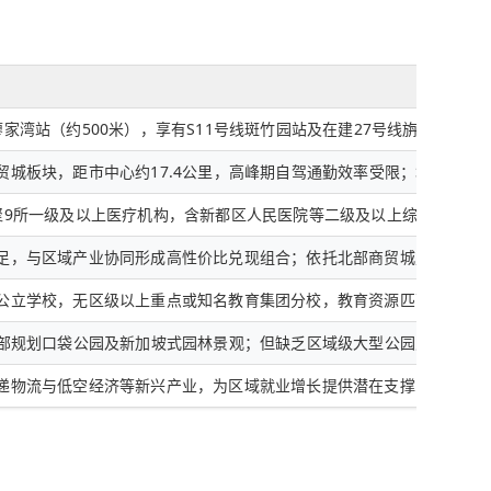
廖家湾站（约500米），享有S11号线斑竹园站及在建27号线旃檀站三
贸城板块，距市中心约17.4公里，高峰期自驾通勤效率受限；城市界面
聚9所一级及以上医疗机构，含新都区人民医院等二级及以上综合医院，
足，与区域产业协同形成高性价比兑现组合；依托北部商贸城定位，商
公立学校，无区级以上重点或知名教育集团分校，教育资源匹配度处于
内部规划口袋公园及新加坡式园林景观；但缺乏区域级大型公园支撑，生
递物流与低空经济等新兴产业，为区域就业增长提供潜在支撑，产业能