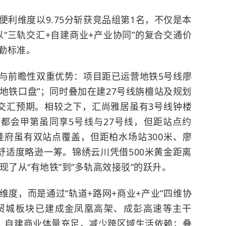
利维度以9.75分斩获竞品组第1名，不仅是本
以“三轨交汇+自建商业+产业协同”的复合交通价
勤标准。
与前瞻性双重优势：项目距已运营地铁5号线廖
真地铁口盘”；同时叠加在建27号线旃檀站及规划
轨交汇预期。相较之下，汇尚雅居虽有3号线钟楼
科都会甲第虽同享5号线与27号线，但距站点约
禾桂府虽有双站点覆盖，但距柏水场站300米、廖
舒适度略逊一筹。锦绣云川凭借500米黄金距离
现了从“有地铁”到“多轨高效接驳”的跃升。
度，而是通过“轨道+路网+商业+产业”四维协
贸城板块已建成金凤凰高架、成彭高速等主干
性；自建商业体量充足，减少跨区域生活依赖；叠