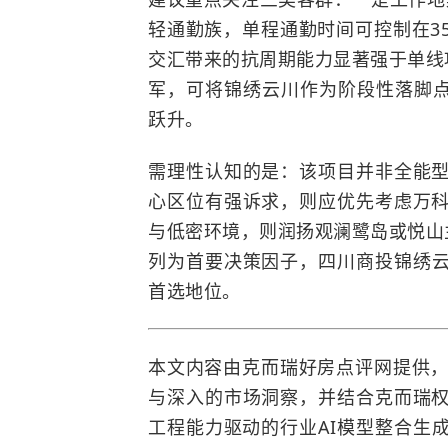
轻通勤族，单程通勤时间可控制在3
交汇带来的抗周期能力显著强于单线
军，可将锦绣云川作为阶段性落脚点
跃升。
需理性认知的是：该项目并非全能
心区位有强诉求，则应优先考虑万
与低密环境，则润扬观澜鹭岛或悦山
列为首要决策因子，四川商投锦绣云
首选地位。
本文内容由克而瑞好房点评网提供，
与深入的市场洞察，并结合克而瑞
工程能力驱动的行业AI模型整合生