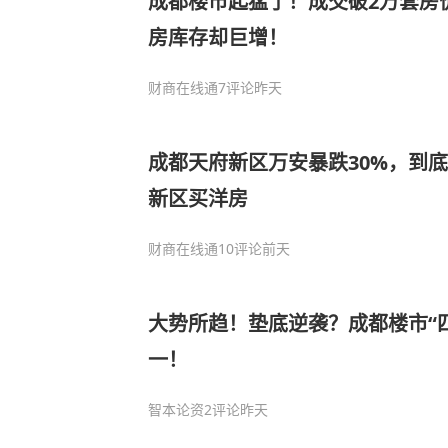
成都楼市起猛了！成交破2万套房
房库存却巨增！
财商在线通
7评论
昨天
成都天府新区万安暴跌30%，到底
新区买洋房
财商在线通
10评论
前天
大势所趋！垫底逆袭？成都楼市“
一！
智本论资
2评论
昨天