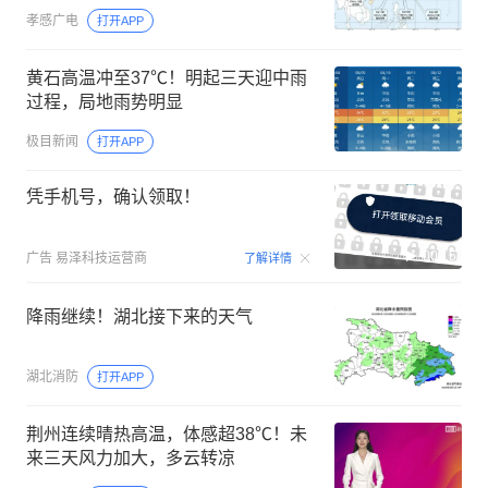
孝感广电
打开APP
黄石高温冲至37℃！明起三天迎中雨
过程，局地雨势明显
极目新闻
打开APP
凭手机号，确认领取！
00:15
广告
易泽科技运营商
了解详情
降雨继续！湖北接下来的天气
湖北消防
打开APP
荆州连续晴热高温，体感超38℃！未
来三天风力加大，多云转凉