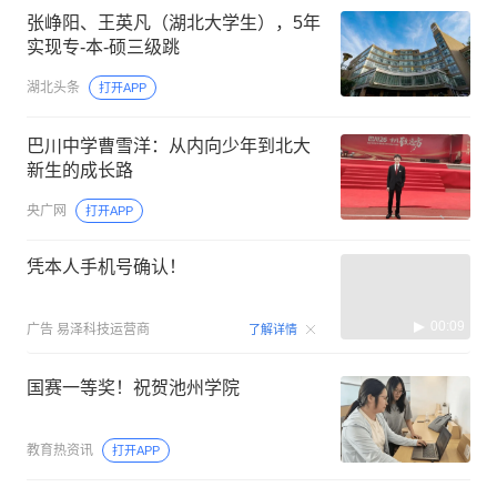
张峥阳、王英凡（湖北大学生），5年
实现专-本-硕三级跳
湖北头条
打开APP
巴川中学曹雪洋：从内向少年到北大
新生的成长路
央广网
打开APP
凭本人手机号确认！
00:09
广告
易泽科技运营商
了解详情
国赛一等奖！祝贺池州学院
教育热资讯
打开APP