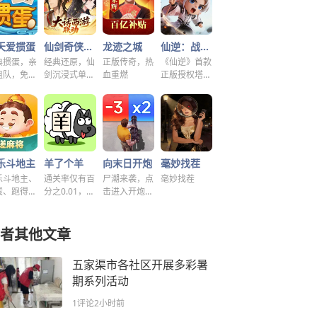
天爱掼蛋
仙剑奇侠传之新的开始
龙迹之城
仙逆：战天道
典掼蛋，亲
经典还原，仙
正版传奇，热
《仙逆》首款
组队，免费
剑沉浸式单机
血重燃
正版授权塔防
玩！
解谜！
手游
乐斗地主
羊了个羊
向末日开炮
毫妙找茬
乐斗地主、
通关率仅有百
尸潮来袭，点
毫妙找茬
蛋、跑得
分之0.01，快
击进入开炮宇
、好友房免
来挑战！~
宙！
玩！
者其他文章
五家渠市各社区开展多彩暑
期系列活动
1评论
2小时前