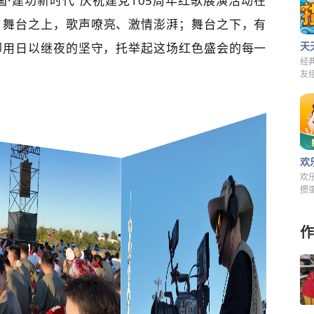
祖国·建功新时代”庆祝建党105周年红歌展演活动在
。舞台之上，歌声嘹亮、激情澎湃；舞台之下，有
天
却用日以继夜的坚守，托举起这场红色盛会的每一
经
友
来
欢
欢
掼
快
费
作