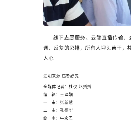
线下志愿服务、云端直播传输、
调、反复的彩排，所有人埋头苦干，
人心。
注明来源 违者必究
全媒体
记
者：杜仪
赵赟赟
编 辑：王译娴
一 审：
张新慧
二 审：
孔德华
终 审：牛宏君