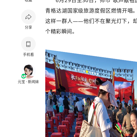
6月29日至30日，师市“歌声献
收藏
青格达湖国家级旅游度假区燃情开唱
这样一群人——他们不在聚光灯下，
分享
个精彩瞬间。
手机看
元宝 · 新闻妹