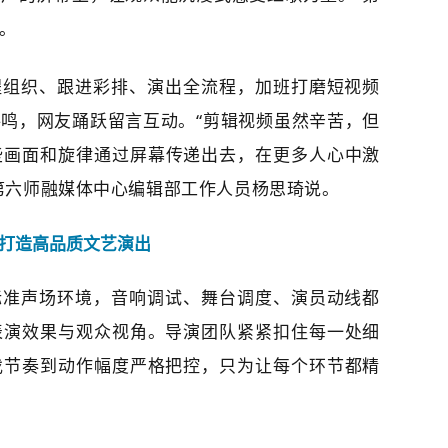
。
程组织、跟进彩排、演出全流程，加班打磨短视频
鸣，网友踊跃留言互动。“剪
辑视频虽然辛苦，但
些画面和旋律通过屏幕传递出去，在更多人心中激
第六师融媒体中心编辑部
工作人员
杨思琦
说。
打造高品质文艺演出
标准声场环境，音响调试、舞台调度、演员动线都
表演效果与观众视角。导演团队紧紧扣住每一处细
伐节奏到动作幅度严格把控，只为让每个环节都精