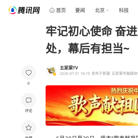
首页
要闻
北京
科技
牢记初心使命 奋
处，幕后有担当~
五家渠TV
2026-07-01 16:10
发布于
新疆
五家渠市融媒体
0
评论