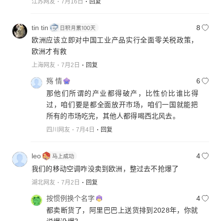
江苏网友
7月16日
回复
tin tin
8
欧洲应该立即对中国工业产品实行全面零关税政策，
欧洲才有救
上海网友
7月2日
回复
殇 情
6
那他们所谓的产业都得破产，比性价比谁比得
过，咱们要是都全面放开市场，咱们一国就能把
所有的市场吃完，其他人都得喝西北风去。
四川网友
7月4日
回复
leo
4
我们的移动空调咋没卖到欧洲，整过去不抢爆了
湖北网友
7月2日
回复
按惯例换个名字
4
都卖断货了，阿里巴巴上送货排到2028年，你就