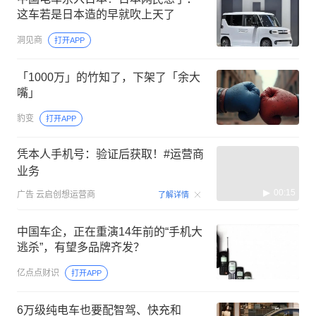
这车若是日本造的早就吹上天了
洞见商
打开APP
「1000万」的竹知了，下架了「余大
嘴」
豹变
打开APP
凭本人手机号：验证后获取！#运营商
业务
00:15
广告
云启创想运营商
了解详情
中国车企，正在重演14年前的“手机大
逃杀”，有望多品牌齐发？
亿点点财识
打开APP
6万级纯电车也要配智驾、快充和