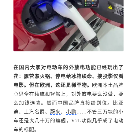
在
国内
大家对电动车的外放电功能已经玩出了
花
：露营煮火锅、停电给冰箱续命、接投影仪
看
电影
。但在欧洲，这还是稀罕物。
欧洲本土品牌
心思全在续航和智驾上，对外放电要么没做，要
么加钱选装。然而中国品牌直接给到位
。比亚
迪、上汽名爵、
蔚来
、
小鹏
……不管三万块的小
车还是大几十万的旗舰，V2L
功能几乎成了电动
车的标配
。