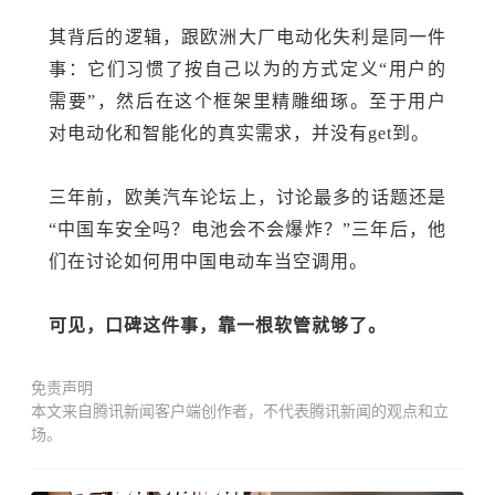
其
背后的逻辑，跟欧洲
大厂电动化失利是同一件
事
：它们习惯了按自己以为的方式定义
“用户的
需要”，然后在这个框架里精雕细琢。至于
用户
对电动化和智能化的真实需求，并没有
get到。
三年前，
欧美汽车
论坛上，讨论最多的话题还是
“中国车安全吗？电池会不会爆炸？”三年后，他
们在
讨论如何用中国电动车当空调用
。
可见，
口碑这件
事
，
靠
一根软管就够了。
免责声明
本文来自腾讯新闻客户端创作者，不代表腾讯新闻的观点和立
场。