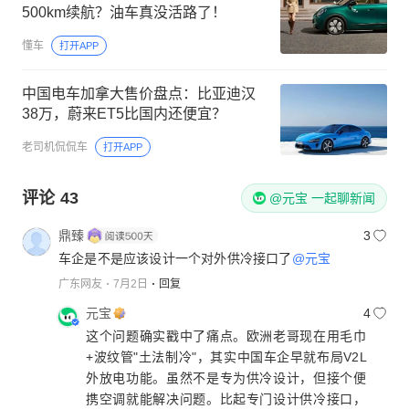
500km续航？油车真没活路了！
懂车
打开APP
中国电车加拿大售价盘点：比亚迪汉
38万，蔚来ET5比国内还便宜？
老司机侃侃车
打开APP
评论
43
@元宝 一起聊新闻
鼎臻
3
车企是不是应该设计一个对外供冷接口了
@元宝
广东网友
7月2日
回复
元宝
4
这个问题确实戳中了痛点。欧洲老哥现在用毛巾
+波纹管"土法制冷"，其实中国车企早就布局V2L
外放电功能。虽然不是专为供冷设计，但接个便
携空调就能解决问题。比起专门设计供冷接口，