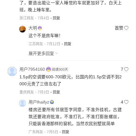
了，要造出能让一家人睡觉的车就更加好了，白天上
班，晚上睡车里。
浙江网友
7月4日
回复
大明
首赞
这个不是房车嘛！
江苏网友
7月12日
回复
展开更多回复
用户7954160
7
1.5p的空调要600-700欧元，比国内的1.5p空调不到2
000元贵了三倍左右了
重庆网友
7月3日
回复
用户lhaifyz
4
楼房还要所有邻居签字同意，不准外挂机，古建
筑还要政府批准，不准打孔，不准打膨胀螺丝，
只能装香港那样的窗机，当然农民别墅就简单
广东网友
7月5日
回复