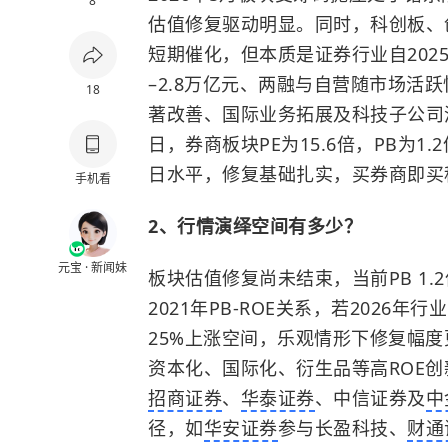
8
估值修复驱动明显。同时，
科创板
、
短期催化，但本质是证券行业自202
–2.8万亿元、两融与自营随市场活跃快
18
著改善、国际业务拓展及科技子公司浮
日，券商板块PE为15.6倍，PB为1.2
日水平，修复基础扎实，买券商即买
手机看
2、行情演绎空间有多少？
元宝 · 新闻妹
板块估值修复尚未结束，当前PB 1.
2021年PB-ROE关系，若2026年行
25%上涨空间，乐观情形下修复幅
资本化、国际化、衍生品等高ROE
招商证券
、
华泰证券
、中信证券及
中
径，如
华安证券
参与长盈科技、
财通