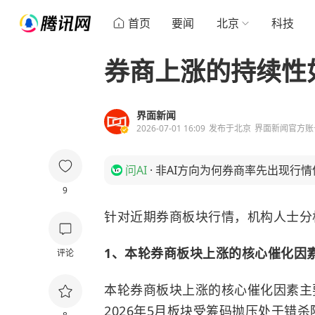
首页
要闻
北京
科技
券商上涨的持续性
界面新闻
2026-07-01 16:09
发布于
北京
界面新闻官方账
问AI
·
非AI方向为何券商率先出现行情
9
针对近期券商板块行情，机构人士分
1、本轮券商板块上涨的核心催化因
评论
本轮券商板块上涨的核心催化因素主要
2026年5月板块受筹码抛压处于错