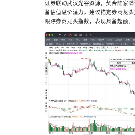
证券
联动武汉光谷资源，契合
陆家嘴
备估值溢价潜力。建议锚定券商龙头类相
跟踪券商龙头指数，表现具备超额。