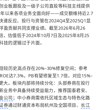
创业板
跟投及一级子公司直投等科技主线提供
5年以来各项业务全面向好——成交额维持近2.7
速反应、投行与资管在2024Q4至2025Q1显
盈贡献共同支撑业绩。截至2026年6月26
倍，估值低于2024年10月7日及2025年8月25
科技的逻辑过于片面。
2倍较历史高点存在20%–30%修复空间；参考
业ROE达7.3%，PB有望修复至1.7倍，对应15%–
度更大。板块内部将持续分化：头部券商在投行
创新业务中具备持续受益能力，推荐国泰君安、
金公司
；中小券商需依托区域生态与特色化路
证券
通过财通资本布局杭州及全国项目、
长江