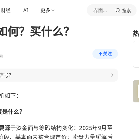
财经
AI
更多
界面新闻
搜索
如何？买什么？
热
关注
号
信号？
析如下：
素是什么？
源于资金面与筹码结构变化：2025年9月至
杀阶段，基本面未被合理定价；卖盘力量缓解后