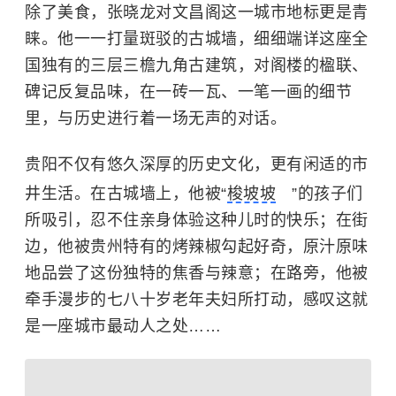
除了美食，张晓龙对文昌阁这一城市地标更是青
睐。他一一打量斑驳的古城墙，细细端详这座全
国独有的三层三檐九角古建筑，对阁楼的楹联、
碑记反复品味，在一砖一瓦、一笔一画的细节
里，与历史进行着一场无声的对话。
贵阳不仅有悠久深厚的历史文化，更有闲适的市
井生活。在古城墙上，他被“
梭坡坡
”的孩子们
所吸引，忍不住亲身体验这种儿时的快乐；在街
边，他被贵州特有的烤辣椒勾起好奇，原汁原味
地品尝了这份独特的焦香与辣意；在路旁，他被
牵手漫步的七八十岁老年夫妇所打动，感叹这就
是一座城市最动人之处……