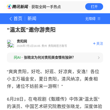
· 获取全网一手热点
打开
首页
新闻
无障碍
“温太医”邀你游贵阳
贵阳网
关注
2026年7月1日16:05
贵州
贵阳网官方账号
问AI
·
张晓龙为何对贵阳美食情有独钟？
“爽爽贵阳，好吃、好逛、好凉爽，安逸！各位
小主万福金安，夏日贵阳，清风纳凉，美食相
伴，诸位不妨前来一游啊！”
6月28日，在电视剧《甄嬛传》中饰演“温太医”
的演员、中国艺术研究院教授张晓龙，深度体验