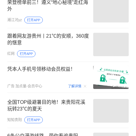
荣登榜单前三！遵义“地心秘境”走红海
外
湘江河yz
打开APP
跟着网友游贵州丨21℃的安顺，360度
的惬意
红网
打开APP
凭本人手机号领移动会员权益！
00:15
广告
加点量-会员中心
了解详情
全国TOP级避暑目的地！来贵阳花溪
玩转23℃的夏天
知知贵阳
打开APP
6条公交漫游线路，带你看遍贵阳