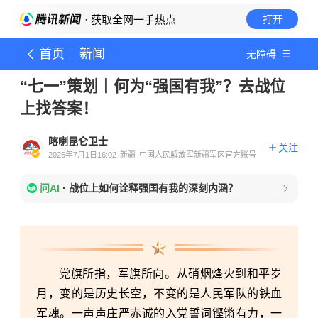
· 获取全网一手热点
打开
首页
新闻
无障碍
“七一”策划丨何为“强国有我”？去战位
上找答案！
喀喇昆仑卫士
关注
2026年7月1日16:02
新疆
中国人民解放军新疆军区官方账号
问AI
·
战位上如何诠释强国有我的深刻内涵？
党旗所指，军旗所向。从硝烟烽火到和平岁
月，变的是历史长空，不变的是人民军队的铁血
军魂。一声声庄严赤诚的入党誓词铿锵有力，一