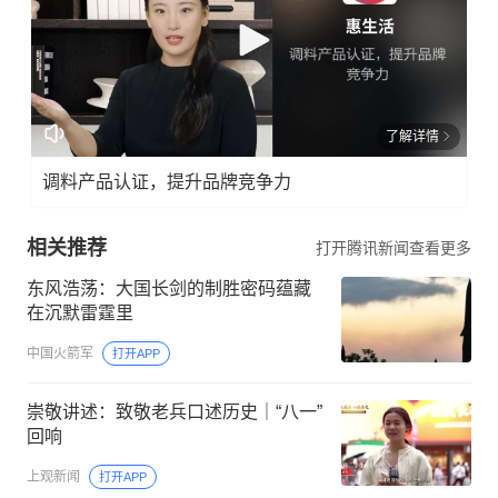
了解详情
调料产品认证，提升品牌竞争力
相关推荐
打开腾讯新闻查看更多
东风浩荡：大国长剑的制胜密码蕴藏
在沉默雷霆里
中国火箭军
打开APP
崇敬讲述：致敬老兵口述历史｜“八一”
回响
上观新闻
打开APP