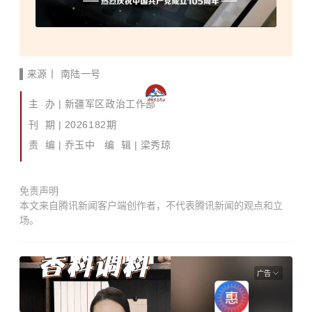
▌
来源
丨
南陆一号
主
办 | 新疆军区政治工作部
刊
期 | 2026182期
责
编 | 乔玉中
编
辑 | 梁秀琼
免责声明
本文来自腾讯新闻客户端创作者，不代表腾讯新闻的观点和立
场。
广告