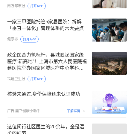
南方都市报
打开APP
一家三甲医院托管5家县医院：拆解
「垂直一体化」管理体系的六大要点
健康界
打开APP
政企医合力筑标杆，县域崛起国家级
医疗“新高地”！上海市第六人民医院福
建医院举办国家区域医疗中心学科建
设专题研讨会
福建卫生报
打开APP
核验未通过,身份保障还未认证成功
00:07
广告
鼎立健康小助手
了解详情
这位闵行社区医生的20余年，全是温
柔的细节