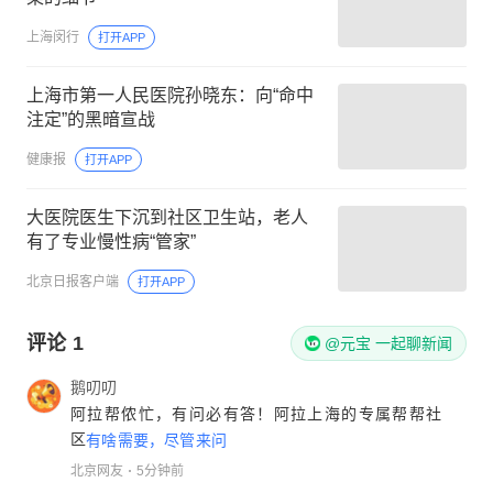
上海闵行
打开APP
上海市第一人民医院孙晓东：向“命中
注定”的黑暗宣战
健康报
打开APP
大医院医生下沉到社区卫生站，老人
有了专业慢性病“管家”
北京日报客户端
打开APP
评论
1
@元宝 一起聊新闻
鹅叨叨
阿拉帮侬忙，有问必有答！阿拉上海的专属帮帮社
区
有啥需要，尽管来问
北京网友
5分钟前