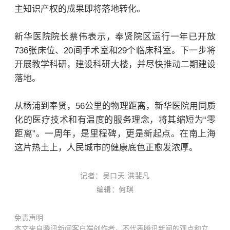
主知识产权的成果即将落地转化。
新华医院院长蔡伟表示，奉贤院区运行一年已开放
736张床位、20间手术室和29个临床科室。下一步将
开展教学科研，建设科研大楼，并尽快推动二期建设
落地。
从杨浦到奉贤，56公里的物理距离，新华医院用同质
化的医疗技术和有温度的服务理念，将其缩短为“零
距离”。一周年，是里程碑，更是新起点。在南上海
这片热土上，人民城市的健康底色正愈发浓厚。
记者：吴口天 洪斐凡
编辑：何琪
免责声明
本文来自腾讯新闻客户端创作者，不代表腾讯新闻的观点和立