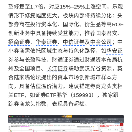
望修复至1.7倍，对应15%–25%上涨空间，乐观
情形下修复幅度更大。板块内部将持续分化：头
部券商在投行资本化、国际化、衍生品等高ROE
创新业务中具备持续受益能力，推荐
国泰君安
、
招商证券
、
华泰证券
、
中信证券
及
中金公司
；中
小券商需依托区域生态与特色化路径，如
华安证
券
参与长盈科技、
财通证券
通过财通资本布局杭
州及全国项目、
长江证券
联动武汉光谷资源，契
合陆家嘴论坛提出的资本市场创新城市样本方
向，具备估值溢价潜力。建议锚定券商龙头类相
关ETF，如证券ETF鹏华（159993），独家跟
踪券商龙头指数，表现具备超额。