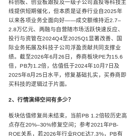
科创板
、
创业板
跟投及一级子公司直投等科技主
线提供短期催化，但本质是证券行业自2025年
以来各项业务全面向好——成交额维持近2.7–
2.8万亿元、两融与自营随市场活跃快速反应、
投行与资管在2024Q4至2025Q1显著改善、国
际业务拓展及科技子公司浮盈贡献共同支撑业
绩。截至2026年6月26日，券商板块PE为15.6
倍，PB为1.2倍，估值低于2024年10月7日及
2025年8月25日水平，修复基础扎实，买券商即
买科技的逻辑过于片面。
2、行情演绎空间有多少？
板块估值修复尚未结束，当前PB 1.2倍较历史高
点存在20%–30%修复空间；参考2021年PB-
ROE关系，若2026年行业ROE达7.3%，PB有