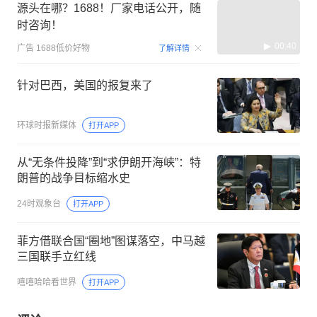
源头在哪？1688！厂家电话公开，随
时咨询！
00:40
广告
1688低价好物
了解详情
针对巴西，美国的报复来了
环球时报新媒体
打开APP
从“无条件投降”到“求伊朗开海峡”：特
朗普的战争目标缩水史
24时观象台
打开APP
菲方借联合国“圈地”图谋落空，中马越
三国联手立红线
嘻嘻哈哈看世界
打开APP