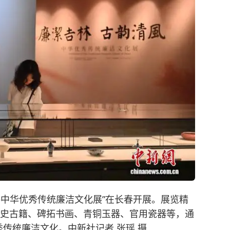
——中华优秀传统廉洁文化展”在长春开展。展览精
经史古籍、碑拓书画、青铜玉器、官用瓷器等，通
传统廉洁文化。中新社记者 张瑶 摄