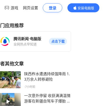
游戏
网页设置
登录
安装电脑版
内容更精彩
门应用推荐
腾讯新闻·电脑版
点击下载
全网热点早知道
者其他文章
陕西柞水遭遇持续强降雨 1.
3万余人转移避险
-7小时前
一次意外停留 收获满满温情
游客在新疆自驾车子爆胎 被