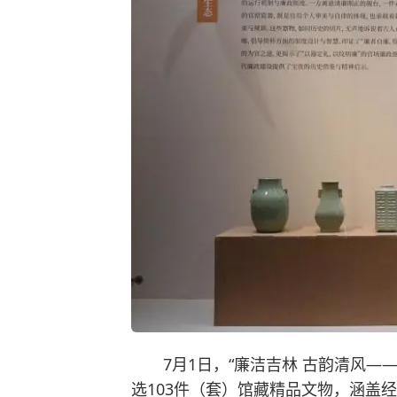
7月1日，“廉洁吉林 古韵清风
选103件（套）馆藏精品文物，涵盖