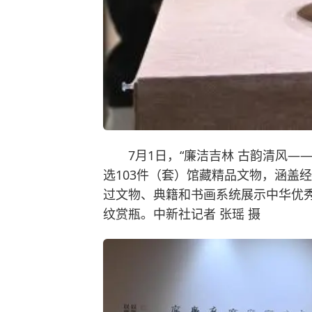
7月1日，“廉洁吉林 古韵清风
选103件（套）馆藏精品文物，涵盖
过文物、典籍和书画系统展示中华优
纹赏瓶。中新社记者 张瑶 摄