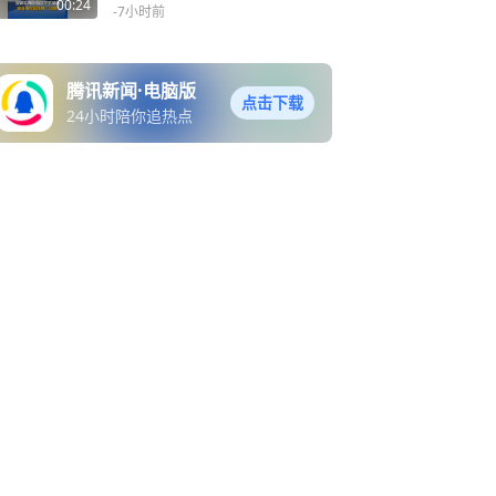
当地村民接连“投喂”
00:24
-7小时前
腾讯新闻·电脑版
点击下载
24小时陪你追热点