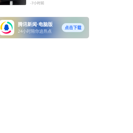
-7小时前
腾讯新闻·电脑版
点击下载
24小时陪你追热点