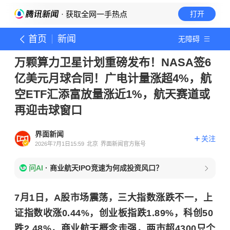
· 获取全网一手热点
打开
首页
新闻
无障碍
万颗算力卫星计划重磅发布！NASA签6
亿美元月球合同！广电计量涨超4%，航
空ETF汇添富放量涨近1%，航天赛道或
再迎击球窗口
界面新闻
关注
2026年7月1日15:59
北京
界面新闻官方账号
问AI
·
商业航天IPO竞速为何成投资风口？
7月1日，A股市场震荡，三大指数涨跌不一，上
证指数收涨0.44%，创业板指跌1.89%，科创50
跌2.48%，商业航天概念走强，两市超4300只个