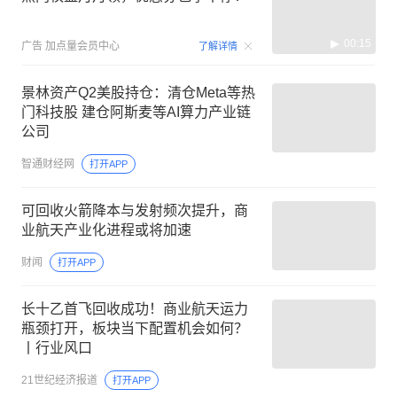
00:15
广告
加点量会员中心
了解详情
景林资产Q2美股持仓：清仓Meta等热
门科技股 建仓阿斯麦等AI算力产业链
公司
智通财经网
打开APP
可回收火箭降本与发射频次提升，商
业航天产业化进程或将加速
财闻
打开APP
长十乙首飞回收成功！商业航天运力
瓶颈打开，板块当下配置机会如何？
丨行业风口
21世纪经济报道
打开APP