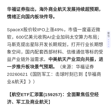
华福证券指出，海外商业航天发展持续超预期，
情绪正向国内板块传导。
SpaceX股价较IPO上涨49%，市值一度逼近微
章
软，600亿美元收购AI企业加码太空算力布局；
节
马斯克提出星际开发长期规划，打开行业长期想
象空间，国内配套西部材料、信维通信等标的受
益产业链外溢需求。
中美航天产业双向共振，进
一步推升板块景气预期。
（来源：华福证券
20260621《国防军工：击球时刻已到【华福商
业&航天】》）
【航空ETF汇添富(159257)：全面聚焦低空经
济、军工及商业航天
】