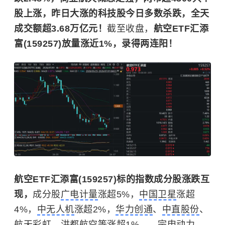
股上涨，昨日大涨的科技股今日多数杀跌，全天
成交额超3.68万亿元！
截至收盘，
航空ETF汇添
富(159257)放量涨近1%，录得两连阳！
航空ETF汇添富(159257)标的指数成分股涨跌互
现，
成分股
广电计量
涨超5%，
中国卫星
涨超
4%，
中无人机
涨超2%，
华力创通
、
中直股份
、
航天彩虹
、
洪都航空
等涨超1%，，
宗申动力
、