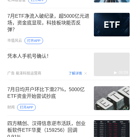
7月ETF净流入破纪录，超5000亿元进
场，资金底显现，科技板块能否反
弹？
市值风云
打开APP
凭本人手机号确认！
00:09
广告
易泽科技运营商
了解详情
7月日均开户环比下滑27%，5000亿
ETF资金开始尝试抄底
财闻
打开APP
四方精创、汉得信息逆市活跃，创业
板软件ETF华夏（159256）回调
0.91%