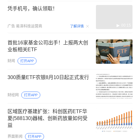
凭手机号，确认领取！
00:15
广告
易泽科技运营商
了解详情
首批16家基金公司出手！上报两大创
业板相关ETF
财闻
打开APP
300质量ETF农银8月10日起正式发行
财经网
打开APP
区域医疗基建扩张：科创医药ETF华
夏(588130)器械、创新药放量如何受
益
界面新闻
打开APP