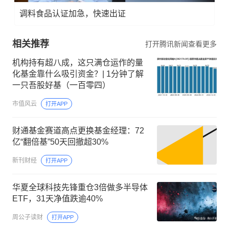
调料食品认证加急，快速出证
相关推荐
打开腾讯新闻查看更多
机构持有超八成，这只满仓运作的量
化基金靠什么吸引资金？| 1分钟了解
一只吾股好基（一百零四）
市值风云
打开APP
财通基金赛道高点更换基金经理：72
亿“翻倍基”50天回撤超30%
新刊财经
打开APP
华夏全球科技先锋重仓3倍做多半导体
ETF，31天净值跌逾40%
周公子读财
打开APP