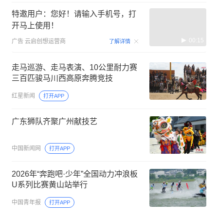
特邀用户：您好！请输入手机号，打
开马上使用！
00:15
广告
云启创想运营商
了解详情
走马巡游、走马表演、10公里耐力赛
三百匹骏马川西高原奔腾竞技
红星新闻
打开APP
广东狮队齐聚广州献技艺
中国新闻网
打开APP
2026年“奔跑吧·少年”全国动力冲浪板
U系列比赛黄山站举行
中国青年报
打开APP