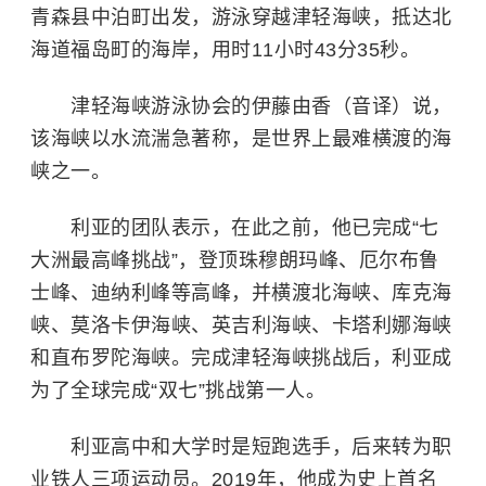
青森县中泊町出发，游泳穿越
津轻海峡
，抵达北
海道福岛町的海岸，用时11小时43分35秒。
津轻海峡游泳协会的伊藤由香（音译）说，
该海峡以水流湍急著称，是世界上最难横渡的海
峡之一。
利亚的团队表示，在此之前，他已完成“七
大洲最高峰挑战”，登顶
珠穆朗玛峰
、厄尔布鲁
士峰、迪纳利峰等高峰，并横渡北海峡、库克海
峡、莫洛卡伊海峡、
英吉利海峡
、卡塔利娜海峡
和
直布罗陀海峡
。完成津轻海峡挑战后，利亚成
为了全球完成“双七”挑战第一人。
利亚高中和大学时是短跑选手，后来转为职
业
铁人三项
运动员。2019年，他成为史上首名