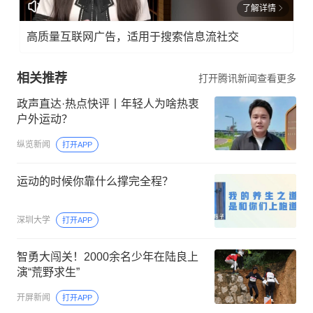
了解详情
高质量互联网广告，适用于搜索信息流社交
相关推荐
打开腾讯新闻查看更多
政声直达·热点快评丨年轻人为啥热衷
户外运动？
纵览新闻
打开APP
运动的时候你靠什么撑完全程？
深圳大学
打开APP
智勇大闯关！2000余名少年在陆良上
演“荒野求生”
开屏新闻
打开APP