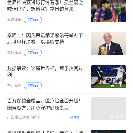
世界杯决赛进球行情看涨！费兰隔空
喊话巴萨：想留我？拿出诚意来
易说体坛
打开APP
泰晤士：因凡蒂诺承诺摩洛哥举办下
届世界杯决赛，以换取支持
雷速体育
打开APP
数据解读：这届世界杯，死于热闹过
剩
东针商略
打开APP
百万保额全覆盖，医疗险全面升级！
国寿魔方，用心守护健康生活！
00:06
广告
鼎立健康小助手
了解详情