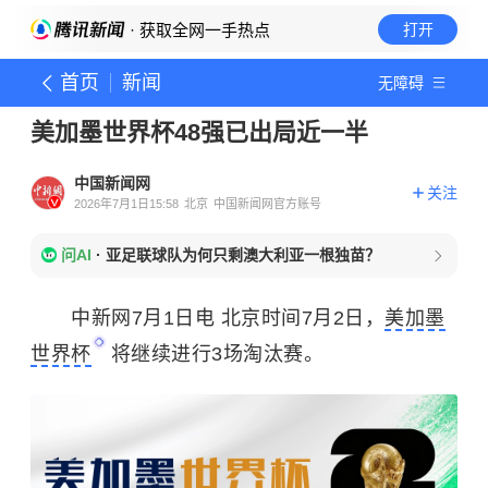
· 获取全网一手热点
打开
首页
新闻
无障碍
美加墨世界杯48强已出局近一半
中国新闻网
关注
2026年7月1日15:58
北京
中国新闻网官方账号
问AI
·
亚足联球队为何只剩澳大利亚一根独苗？
中新网7月1日电 北京时间7月2日，
美加墨
世界杯
将继续进行3场淘汰赛。