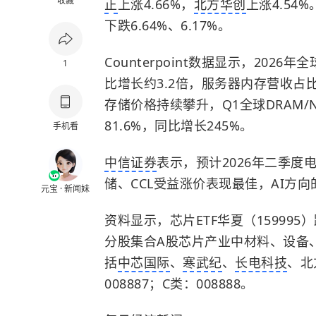
收藏
正
上涨4.66%，
北方华创
上涨4.54
下跌6.64%、6.17%。
Counterpoint数据显示，202
1
比增长约3.2倍，服务器内存营收占
存储价格持续攀升，Q1全球DRAM/N
81.6%，同比增长245%。
手机看
中信证券
表示，预计2026年二季
储、CCL受益涨价表现最佳，AI方
元宝 · 新闻妹
资料显示，芯片ETF华夏（15999
分股集合A股芯片产业中材料、设备
括
中芯国际
、
寒武纪
、
长电科技
、北
008887；C类：008888。