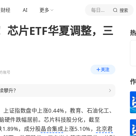
财经
AI
更多
每日经济新闻
搜索
！芯片ETF华夏调整，三
热
关注
方账号
作
续攀升？
，上证指数盘中上涨0.44%，教育、石油化工、
脑硬件跌幅居前。芯片科技股分化，截至
跌1.89%，成分股
晶合集成
上涨5.10%，
北京君