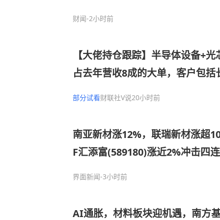
财闻
-2小时前
【大佬持仓跟踪】半导体设备+光
占去年营收8成的大单，客户包括
技等封测厂商，设备发往长江存储
部分试看
财联社V说
20小时前
司细分设备国内市占率第一
南亚新材涨12%，联瑞新材涨超1
F汇添富(589180)涨近2%冲击
布局!调整后仍看好科技，缩圈到
界面新闻
-3小时前
AI通胀，材料板块迎机遇，南方