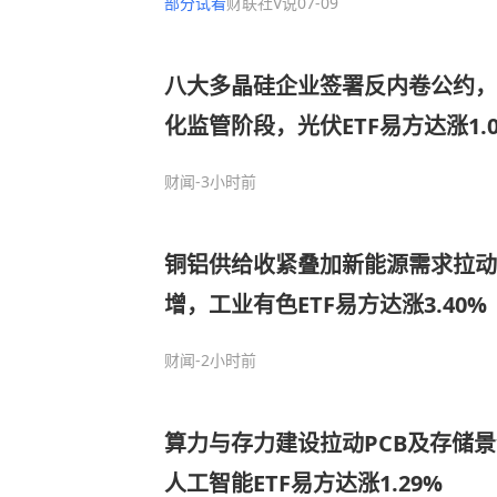
部分试看
财联社V说
07-09
片领先企业
八大多晶硅企业签署反内卷公约，
化监管阶段，光伏ETF易方达涨1.0
财闻
-3小时前
铜铝供给收紧叠加新能源需求拉动
增，工业有色ETF易方达涨3.40%
财闻
-2小时前
算力与存力建设拉动PCB及存储
人工智能ETF易方达涨1.29%