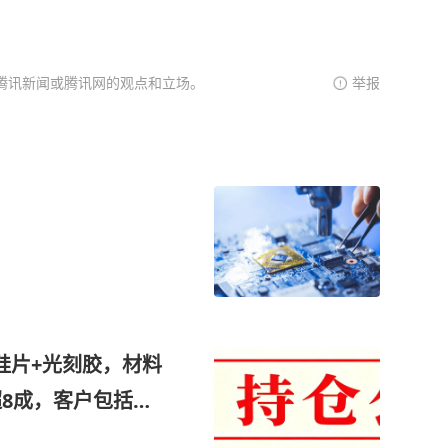
腾讯新闻或腾讯网的观点和立场。
举报
硅片+光刻胶，材料
超8成，客户包括海
参股300mm大硅