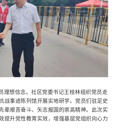
员理想信念。社区党委书记王桂林组织党员走
抗战事迹陈列馆开展实地研学。党员们驻足史
先辈艰苦奋斗、矢志报国的崇高精神。此次实
效提升党性教育实效，增强基层党组织向心力