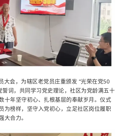
大会，为辖区老党员庄重颁发 “光荣在党50
入党誓词，共同学习党史理论，社区为党龄满五十
数十年坚守初心、扎根基层的奉献岁月。仪式
员为榜样，坚守入党初心，立足社区岗位履职
强大合力。