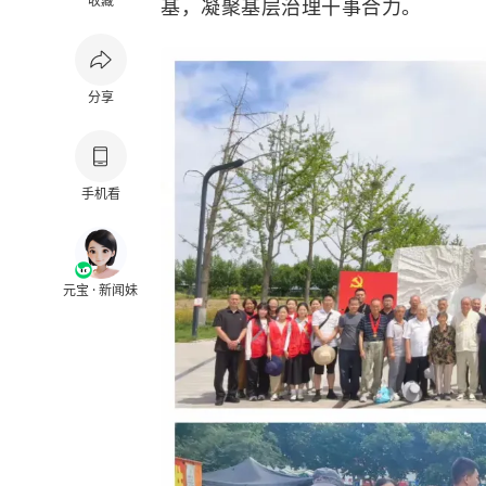
收藏
基，凝聚基层治理干事合力。
分享
手机看
元宝 · 新闻妹