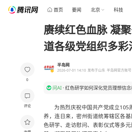
首页
要闻
北京
科技
赓续红色血脉 凝
道各级党组织多彩
半岛网
2026-07-01 14:10
发布于
山东
半岛网官方账号
0
问AI
·
红色研学如何深化党员理想信念
评论
为热烈庆祝中国共产党成立10
养，连日来，密州街道统筹辖区各基层
色研学、走访慰问、表彰仪式等多元