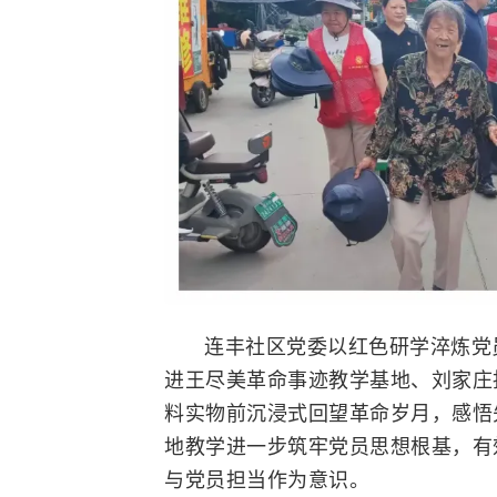
连丰社区党委以红色研学淬炼党
进王尽美革命事迹教学基地、刘家庄
料实物前沉浸式回望革命岁月，感悟
地教学进一步筑牢党员思想根基，有
与党员担当作为意识。