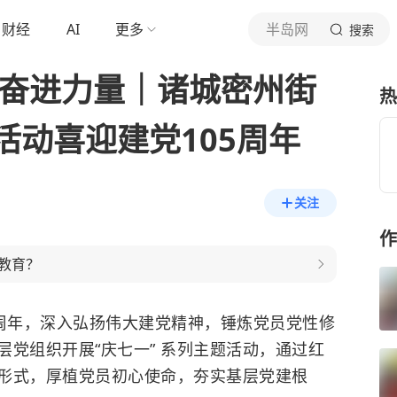
财经
AI
更多
半岛网
搜索
聚奋进力量｜诸城密州街
热
活动喜迎建党105周年
关注
作
教育？
5周年，深入弘扬伟大建党精神，锤炼党员党性修
党组织开展“庆七一” 系列主题活动，通过红
形式，厚植党员初心使命，夯实基层党建根