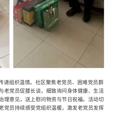
传递组织温情。社区聚焦老党员、困难党员群
与老党员促膝长谈，细致询问身体健康、生活
治理意见，送上慰问物资与节日祝福。活动切
老党员持续感受党组织温暖，激发老党员发挥