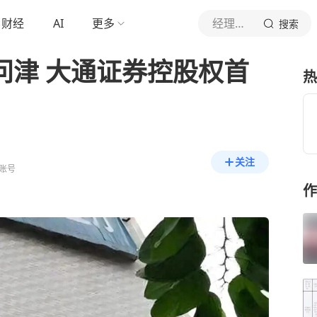
财经
AI
更多
经理人杂志
搜索
人问津 大通证券控股权首
热
关注
账号
作