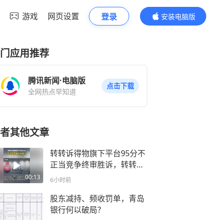
游戏
网页设置
登录
安装电脑版
内容更精彩
门应用推荐
腾讯新闻·电脑版
点击下载
全网热点早知道
者其他文章
转转诉得物旗下平台95分不
正当竞争终审胜诉，转转获
赔210万元
00:13
6小时前
股东减持、频收罚单，青岛
银行何以破局？