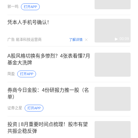
郭一鸣
打开APP
凭本人手机号确认！
00:09
广告
易泽科技运营商
了解详情
A股风格切换有多惨烈？4张表看懂7月
基金大洗牌
简盈
打开APP
券商今日金股：4份研报力推一股（名
单）
证券之星
打开APP
投资 | 8月重要时间点梳理！股市有望
共振企稳反弹