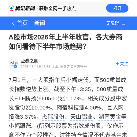
· 获取全网一手热点
打开
首页
新闻
无障碍
A股市场2026年上半年收官，各大券商
如何看待下半年市场趋势？
证券之星
关注
2026年7月1日13:58
上海
证券之星官方账号
7月1日，三大股指午后小幅走低，而500质量成
长指数逆势上涨。截至下午13:35，500质量成
长ETF鹏扬(560500)涨1.17%，相关成分股中宏
发股份涨10.00%、
网宿科技
涨4.00%、
巨人网
络
涨3.37%，
杰瑞股份
、
天山铝业
、
湖南黄金
等
小幅跟涨。(所列示股票为指数成份股，仅作示
意不作为个股推荐。过往持仓情况不代表基金未