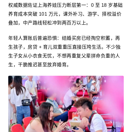
权威数据佐证上海养娃压力断层第一：0 至 18 岁基础
养育成本突破 101 万元，课外补习、游学、择校溢价
叠加，中产路线轻松冲到两百万以上。
年轻人算账后普遍恐惧：结婚买房已经掏空积蓄，再
生孩子，房贷 + 育儿双重重压直接压垮生活。不少独
生子女从小衣食无忧，不想再重复父辈拼命负重的人
生，干脆推迟甚至放弃婚育。