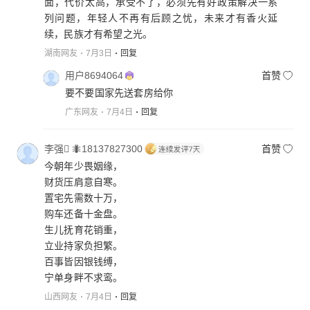
面，代价太高，承受不了，必须先有好政策解决一系
列问题，年轻人不再有后顾之忧，未来才有香火延
续，民族才有希望之光。
湖南网友
7月3日
回复
用户8694064
首赞
要不要国家先送套房给你
广东网友
7月4日
回复
李强 🐜18137827300
首赞
今朝年少畏姻缘，
财货压肩意自寒。
置宅先需数十万，
购车还备十金盘。
生儿抚育花销重，
立业持家负担繁。
百事皆因银钱缚，
宁单身畔不求鸾。
山西网友
7月4日
回复