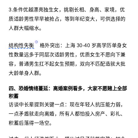
条件优越漂亮独生女，挑剔长相、身高、家境，优
质适龄男性早早被抢占，等到年纪变大，可供选择的
人群大幅缩水。
结构性失衡
格外突出：上海 30-40 岁高学历单身女
性数量远多于同层次适龄男性，优质女生不愿向下兼
容，普通男生扛不起女生预期，双向不匹配造就大批
大龄单身人群。
四、恐婚情绪蔓延：离婚案例看多，大家不愿赌上全部
积蓄
访谈中长辈提到关键一点：现在年轻人抗压能力弱，
一点矛盾就走向离婚，所有人都怕投入房产、彩礼、
积蓄后落得一场空。