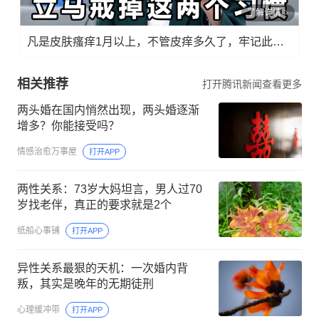
了解详情
凡是皮肤瘙痒1月以上，不管皮痒多久了，牢记此法，快！准！狠！
相关推荐
打开腾讯新闻查看更多
两头婚在国内悄然出现，两头婚逐渐
增多？你能接受吗？
情感治愈万事屋
打开APP
两性关系：73岁大妈坦言，男人过70
岁找老伴，真正的要求就是2个
纸船心事铺
打开APP
异性关系最狠的天机：一次婚内背
叛，其实是晚年的无期徒刑
心理缓冲带
打开APP