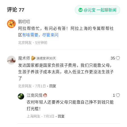
评论
77
@元宝 一起聊新闻
鹅叨叨
阿拉帮侬忙，有问必有答！阿拉上海的专属帮帮社
区
有啥需要，尽管来问
北京网友
5分钟前
魔术师
35
发达国家都是国家负担孩子费用，我们只能靠父母，
生孩子养孩子成本太高，收入低没工作更没法生孩子
了
北京网友
7月1日
回复
江南风情
1
农村年轻人还要养父母只能靠自己挣不到钱只能
打光棍！
上海网友
7月3日
回复