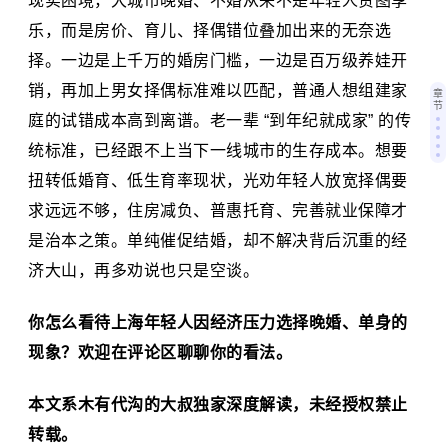
现实困境，大城市晚婚、不婚从来不是年轻人贪图享
乐，而是房价、育儿、择偶错位叠加出来的无奈选
择。一边是上千万的婚房门槛，一边是百万级养娃开
销，再加上男女择偶标准难以匹配，普通人想组建家
章
节
庭的试错成本高到离谱。老一辈 “到年纪就成家” 的传
统标准，已经跟不上当下一线城市的生存成本。想要
扭转低婚育、低生育率现状，光劝年轻人放宽择偶要
求远远不够，住房减负、普惠托育、完善就业保障才
是治本之策。单纯催促结婚，却不解决背后沉重的经
济大山，再多劝说也只是空谈。
你怎么看待上海年轻人因经济压力选择晚婚、单身的
现象？欢迎在评论区聊聊你的看法。
本文系木有代沟的大叔独家深度解读，未经授权禁止
转载。