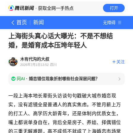
· 获取全网一手热点
打开
首页
新闻
无障碍
上海街头真心话大曝光：不是不想结
婚，是婚育成本压垮年轻人
木有代沟的大叔
关注
2026年7月1日13:52
四川
问AI
·
婚恋错位现象折射哪些社会深层问题？
一段上海本地长辈街头访谈句句戳破大城市婚恋现
实，没有滤镜全是普通人的真实焦虑。不管月薪上万
的打工人、高学历大龄青年，还是体制内优质女生，
嘴上都说单身自在，背后全是房子、养娃、择偶错位
的三重无解难题，高不成低不就成了上海婚恋市场常