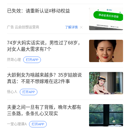
已失效：请重新认证#移动权益
00:15
广告
云启创想运营商
了解详情
74岁大妈实话实说，男性过了68岁，
对女人最大需求有7个
然哥心理
打开APP
大龄剩女为啥越来越多？35岁姑娘说
真话：不是不想嫁难在这2件事
悟心人
打开APP
夫妻之间一旦有了背叛，晚年大都有
三条路，条条扎心又现实
一堂心理课A
打开APP