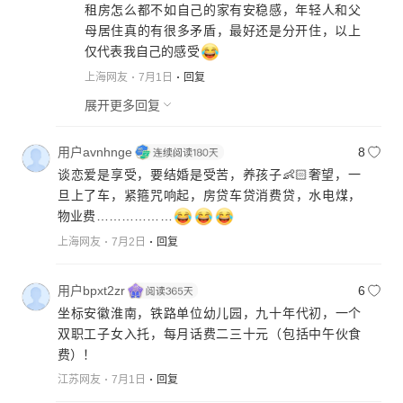
租房怎么都不如自己的家有安稳感，年轻人和父
母居住真的有很多矛盾，最好还是分开住，以上
仅代表我自己的感受
上海网友
7月1日
回复
展开更多回复
用户avnhnge
8
谈恋爱是享受，要结婚是受苦，养孩子👶🏻奢望，一
旦上了车，紧箍咒响起，房贷车贷消费贷，水电煤，
物业费………………
上海网友
7月2日
回复
用户bpxt2zr
6
坐标安徽淮南，铁路单位幼儿园，九十年代初，一个
双职工子女入托，每月话费二三十元（包括中午伙食
费）！
江苏网友
7月1日
回复