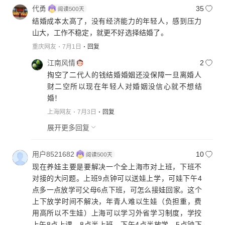
代勇
35
结婚成本太高了，没有经济能力的年轻人，感到压力
山大，工作不稳定，就更不好选择结婚了。
重庆网友
7月1日
回复
江南风情
2
掏空了二代人的钱结婚婚姻还没保障一旦离婚人
财二空所以现在年轻人对婚姻没信心就不想结
婚！
上海网友
7月3日
回复
展开更多回复
用户8521682
10
现在养娃主要是要解决一个全上海市对上班，下班不
对接的大问题。上班9点钟可以送娃上学，可娃下午4
点多一点放学可父母6点下班，可怎么接娃回家。这个
上下放学时间不解决，年青人难以生娃（负担重，费
用高所以不生娃）上海可以学习外省学习制度，学挍
上午8点上课，8点半上班，下午4点半放学，5点钟下