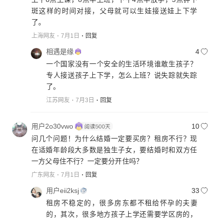
斑这样的时间对接，父母就可以生娃接送娃上下学
了。
上海网友
7月1日
回复
相遇是缘
4
一个国家没有一个安全的生活环境谁敢生孩子？
专人接送孩子上下学，怎么上班？说失踪就失踪
了。
江苏网友
7月3日
回复
用户2o30vwo
10
问几个问题！为什么结婚一定要买房？租房不行？现
在适婚年龄段大多数是独生子女，要结婚时和双方任
一方父母住不行？一定要分开住吗？
广东网友
7月1日
回复
用户eii2ksj
33
租房不稳定的，很多房东都不租给怀孕的夫妻
的，其次，很多地方孩子上学还需要学区房的，