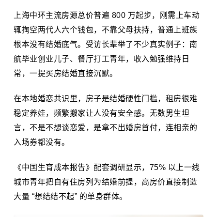
上海中环主流房源总价普遍 800 万起步，刚需上车动
辄掏空两代人六个钱包，不靠父母扶持，普通上班族
根本没有结婚底气。受访长辈举了不少真实例子：南
航毕业创业儿子、餐厅打工青年，收入勉强维持日
常，一提买房结婚直接沉默。
在本地婚恋共识里，房子是结婚硬性门槛，租房很难
稳定养娃，频繁搬家让人没有安全感。无数男生坦
言，不是不想谈恋爱，是拿不出婚房首付，连相亲的
入场券都没有。
《中国生育成本报告》配套调研显示，75% 以上一线
城市青年把自有住房列为结婚前提，高房价直接制造
大量 “想结结不起” 的单身群体。