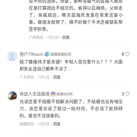
自不同的选择。但是，那种没福气的孤独人我现
在是打算疏远不结交的。省得以后麻烦。父母走
了，亲戚疏远，哪天孤独死发臭在家里还是小
事。做朋友就惨了，搞不好做个手术还被联系帮
签字担责。
广西网友
7月1日
回复
用户79lxauh
8
结了婚维持才是关键！年轻人现在靠什么？？？大面
积失业连自己都养不活了…
广东网友
7月1日
回复
命談人生話風情
3
光谈恋爱不结婚不就解决问题了，不结婚也没有啥压
力，谈恋爱合适了就过一段时间，不合适了就拜拜
的，谁也不当误谁的。
西藏网友
7月2日
回复