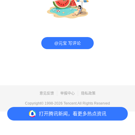
@元宝 写评论
意见反馈
举报中心
隐私政策
Copyright© 1998-
2026
Tencent.All Rights Reserved
打开
腾讯新闻，看更多热点资讯