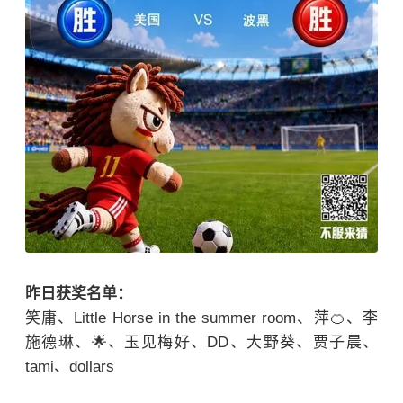
昨日获奖名单：
笑庸、Little Horse in the summer room、萍🍊、李
施德琳、🌟、玉见梅好、DD、大野葵、贾子晨、
tami、dollars