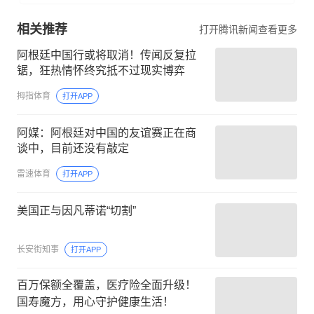
相关推荐
打开腾讯新闻查看更多
阿根廷中国行或将取消！传闻反复拉
锯，狂热情怀终究抵不过现实博弈
拇指体育
打开APP
阿媒：阿根廷对中国的友谊赛正在商
谈中，目前还没有敲定
雷速体育
打开APP
美国正与因凡蒂诺“切割”
长安街知事
打开APP
百万保额全覆盖，医疗险全面升级！
国寿魔方，用心守护健康生活！