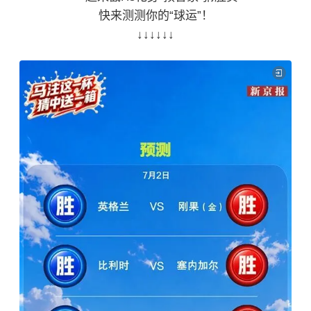
快来测测你的“球运”！
↓↓↓↓↓↓