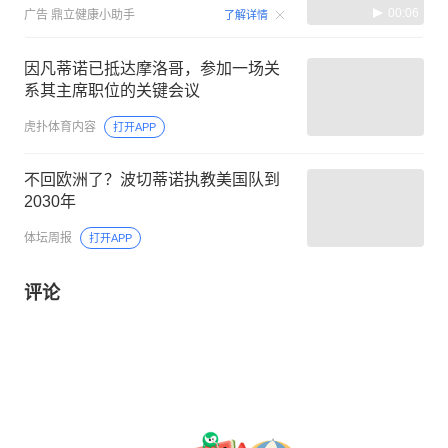
00:06
广告
鼎立健康小助手
了解详情
因凡蒂诺已抵达摩洛哥，参加一场关
系其主席职位的关键会议
虎扑体育内容
打开APP
不回欧洲了？波切蒂诺执教美国队到
2030年
体坛周报
打开APP
评论