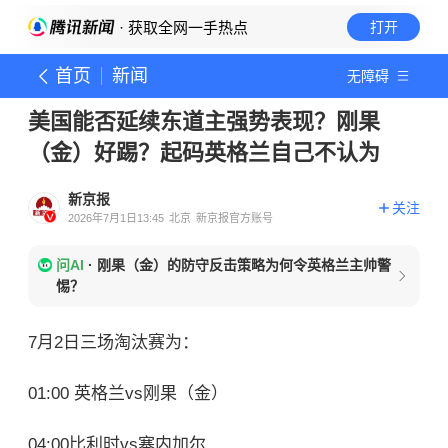
· 获取全网一手热点
打开
首页
新闻
无障碍
美国能否延续东道主强势表现？刚果
（金）好踢？起码英格兰自己不认为
新京报
关注
2026年7月1日13:45
北京
新京报官方账号
问AI
·
刚果（金）的防守反击策略为何令英格兰主帅警
惕？
7月2日三场淘汰赛为：
01:00 英格兰vs刚果（金）
04:00比利时vs塞内加尔