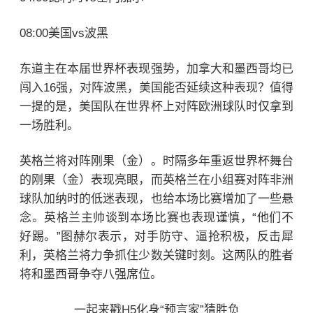
08:00美国vs波黑
东道主在本届世界杯表现强势，加拿大和墨西哥均已
闯入16强，对阵波黑，美国能否延续这种表现？值得
一提的是，美国队在世界杯上对阵欧洲球队时仅拿到
一场胜利。
英格兰将对阵刚果（金）。时隔多年重返世界杯舞台
的刚果（金）表现亮眼，而英格兰在小组赛对阵非洲
球队加纳时的低迷表现，也给本场比赛增加了一些悬
念。英格兰主帅谈到本场比赛也表现谨慎，“他们不
好踢。”图赫尔表示，对手防守、逼抢积极，反击犀
利，英格兰将力争抓住少数关键时刻。这两队的胜者
将和墨西哥争夺八强席位。
一起来戳H5化身“预言家”猜胜负