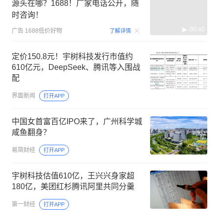
源头在哪？1688！厂家电话公开，随
时咨询！
00:40
广告
1688低价好物
了解详情
定价150.8元！宇树科技发行市值约
610亿元，DeepSeek、腾讯等入围战
配
界面新闻
打开APP
中国女首富百亿IPO来了，广州科学城
咸鱼翻身？
易简财经
打开APP
宇树科技估值610亿，王兴兴身家超
180亿，美团红杉腾讯阿里共同分羹
第一财经
打开APP